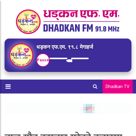
धड्कन एफ.एम. ९१.८ मेगाहर्ज
Pause
Dhadkan TV