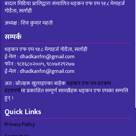
बादल मिडिया प्रालिद्वारा संचालित धड्कन एफ एम ९१.८ मेगाहर्ज
गोडैता, सर्लाही
अध्यक्ष : शिव कुमार महतो
सम्पर्क
धड्कन एफ एम ९१.८ मेगाहर्ज गोडैता, सर्लाही
ई-मेल :
dhadkanfm@gmail.com
फोन : ९८१६८०२००५, ९८०७१२९२७७
ई-मेल :
dhadkanfm@gmail.com
अत : स्रोतहरू खुलाइएका बाहेक
धड्कन एफ एम डटकम
डटएनपी
मा प्रकाशित सम्पूर्ण सामग्रीहरू धड्कन एफ एमका सम्पत्ति
हुन् ।
Quick Links
Privacy Policy