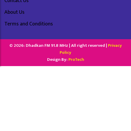
Contact Us
About Us
Terms and Conditions
© 2026: Dhadkan FM 91.8 MHz | All right reserved |
Privacy
Policy
Design By:
ProTech