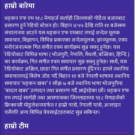
हाम्रो बारेमा
धड्कन एफ एम ९१.८ मेगाहर्ज सर्लाही जिल्लाको गोडैता बजारबाट
प्रसारण हुने रेडियो स्टेशन हो। बिहान ४:५५ देखि राति ११ बजेसम्म
संचालनमा आउने यस धड्कन एफ एमबाट तपाई शन्देश मूलक
समाचार, बिज्ञापन, विभिन्न प्रकारका शन्देशमुलक, ज्ञानमूलक, एवम
मनोरंजनात्मक गित संगीत एवम कार्यक्रम सुन्न सक्नु हुनेछ। यस
रेडियोबाट विभिन्न भाषा ( भोजपुरी, नेपालि, मैथली, बज्जिका, हिन्दि )
का कार्यक्रम, गित संगीत एवम समाचार सुन्न सक्नु हुनेछ। साथै, यस
रेडियोबाट अश्लिल, छाडा गित संगीत प्रसारण हुँदैनन। हाम्ले स्थानिय
समाचारलाई बिशेष जोड गर्दै बिहान ११ बजे नेपाली भाषामा स्थानिय
समाचार ‘धड्कन खबर’ र साँझ ७ बजे स्थानिय भाषा भोजपुरीमा
‘बादल खबर’ उत्पादन तथा प्रसारण गर्दै आईरहेका छौ। धड्कन एफ
एम तपाई सर्लाही तथा आसपासका जिल्लाहरुमा ९१.८ मेगाहर्जको
फ्रिक्वन्सी मोडुलेशनमार्फत र हाम्रो पात्रो, नेपाली पात्रो, अन्लाइन
यसैगरि अन्य बिभिन्न वेवसाईटहरुबाट सुन्न सकिन्छ।
हाम्रो टीम