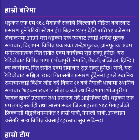
हाम्रो बारेमा
धड्कन एफ एम ९१.८ मेगाहर्ज सर्लाही जिल्लाको गोडैता बजारबाट
प्रसारण हुने रेडियो स्टेशन हो। बिहान ४:५५ देखि राति ११ बजेसम्म
संचालनमा आउने यस धड्कन एफ एमबाट तपाई शन्देश मूलक
समाचार, बिज्ञापन, विभिन्न प्रकारका शन्देशमुलक, ज्ञानमूलक, एवम
मनोरंजनात्मक गित संगीत एवम कार्यक्रम सुन्न सक्नु हुनेछ। यस
रेडियोबाट विभिन्न भाषा ( भोजपुरी, नेपालि, मैथली, बज्जिका, हिन्दि )
का कार्यक्रम, गित संगीत एवम समाचार सुन्न सक्नु हुनेछ। साथै, यस
रेडियोबाट अश्लिल, छाडा गित संगीत प्रसारण हुँदैनन। हाम्ले स्थानिय
समाचारलाई बिशेष जोड गर्दै बिहान ११ बजे नेपाली भाषामा स्थानिय
समाचार ‘धड्कन खबर’ र साँझ ७ बजे स्थानिय भाषा भोजपुरीमा
‘बादल खबर’ उत्पादन तथा प्रसारण गर्दै आईरहेका छौ। धड्कन एफ
एम तपाई सर्लाही तथा आसपासका जिल्लाहरुमा ९१.८ मेगाहर्जको
फ्रिक्वन्सी मोडुलेशनमार्फत र हाम्रो पात्रो, नेपाली पात्रो, अन्लाइन
यसैगरि अन्य बिभिन्न वेवसाईटहरुबाट सुन्न सकिन्छ।
हाम्रो टीम