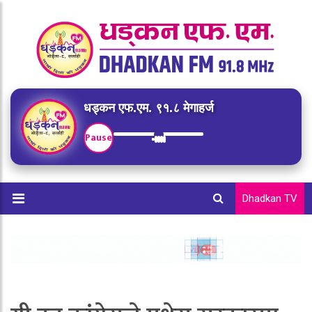
धड्कन एफ.एम. ९१.८ मेगाहर्ज
Pause
Dhadkan TV