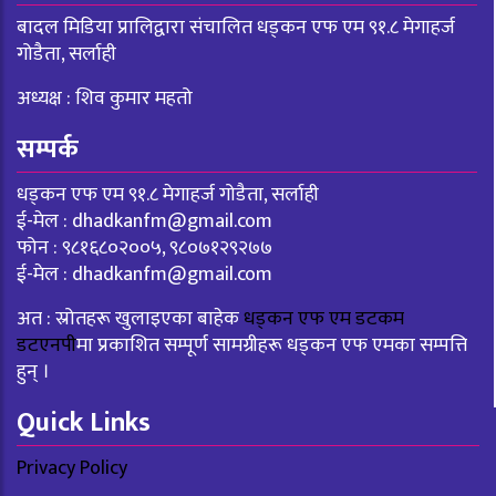
बादल मिडिया प्रालिद्वारा संचालित धड्कन एफ एम ९१.८ मेगाहर्ज
गोडैता, सर्लाही
अध्यक्ष : शिव कुमार महतो
सम्पर्क
धड्कन एफ एम ९१.८ मेगाहर्ज गोडैता, सर्लाही
ई-मेल :
dhadkanfm@gmail.com
फोन : ९८१६८०२००५, ९८०७१२९२७७
ई-मेल :
dhadkanfm@gmail.com
अत : स्रोतहरू खुलाइएका बाहेक
धड्कन एफ एम डटकम
डटएनपी
मा प्रकाशित सम्पूर्ण सामग्रीहरू धड्कन एफ एमका सम्पत्ति
हुन् ।
Quick Links
Privacy Policy