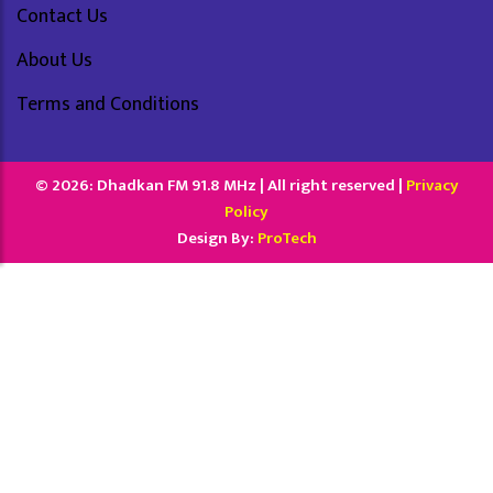
Contact Us
About Us
Terms and Conditions
© 2026: Dhadkan FM 91.8 MHz | All right reserved |
Privacy
Policy
Design By:
ProTech