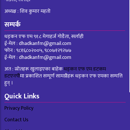
अध्यक्ष : शिव कुमार महतो
सम्पर्क
धड्कन एफ एम ९१.८ मेगाहर्ज गोडैता, सर्लाही
ई-मेल :
dhadkanfm@gmail.com
फोन : ९८१६८०२००५, ९८०७१२९२७७
ई-मेल :
dhadkanfm@gmail.com
अत : स्रोतहरू खुलाइएका बाहेक
धड्कन एफ एम डटकम
डटएनपी
मा प्रकाशित सम्पूर्ण सामग्रीहरू धड्कन एफ एमका सम्पत्ति
हुन् ।
Quick Links
Privacy Policy
Contact Us