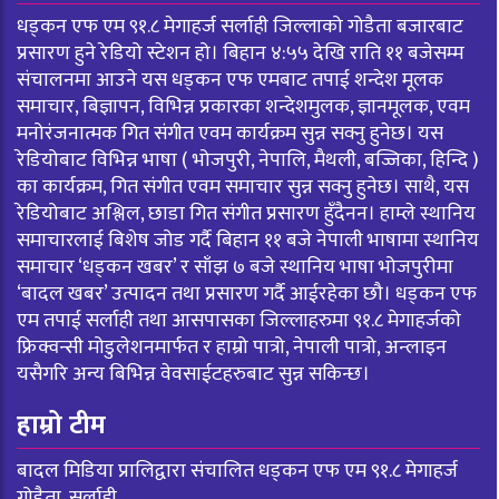
धड्कन एफ एम ९१.८ मेगाहर्ज सर्लाही जिल्लाको गोडैता बजारबाट
प्रसारण हुने रेडियो स्टेशन हो। बिहान ४:५५ देखि राति ११ बजेसम्म
संचालनमा आउने यस धड्कन एफ एमबाट तपाई शन्देश मूलक
समाचार, बिज्ञापन, विभिन्न प्रकारका शन्देशमुलक, ज्ञानमूलक, एवम
मनोरंजनात्मक गित संगीत एवम कार्यक्रम सुन्न सक्नु हुनेछ। यस
रेडियोबाट विभिन्न भाषा ( भोजपुरी, नेपालि, मैथली, बज्जिका, हिन्दि )
का कार्यक्रम, गित संगीत एवम समाचार सुन्न सक्नु हुनेछ। साथै, यस
रेडियोबाट अश्लिल, छाडा गित संगीत प्रसारण हुँदैनन। हाम्ले स्थानिय
समाचारलाई बिशेष जोड गर्दै बिहान ११ बजे नेपाली भाषामा स्थानिय
समाचार ‘धड्कन खबर’ र साँझ ७ बजे स्थानिय भाषा भोजपुरीमा
‘बादल खबर’ उत्पादन तथा प्रसारण गर्दै आईरहेका छौ। धड्कन एफ
एम तपाई सर्लाही तथा आसपासका जिल्लाहरुमा ९१.८ मेगाहर्जको
फ्रिक्वन्सी मोडुलेशनमार्फत र हाम्रो पात्रो, नेपाली पात्रो, अन्लाइन
यसैगरि अन्य बिभिन्न वेवसाईटहरुबाट सुन्न सकिन्छ।
हाम्रो टीम
बादल मिडिया प्रालिद्वारा संचालित धड्कन एफ एम ९१.८ मेगाहर्ज
गोडैता, सर्लाही