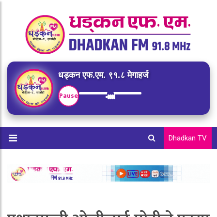
धड्कन एफ.एम. ९१.८ मेगाहर्ज
Pause
Dhadkan TV