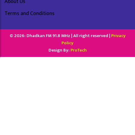
About Us
Terms and Conditions
© 2026: Dhadkan FM 91.8 MHz | All right reserved |
Privacy
Policy
Design By:
ProTech