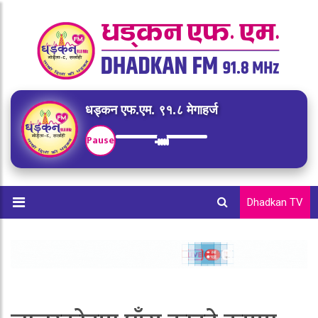
धड्कन एफ.एम. ९१.८ मेगाहर्ज
Pause
Dhadkan TV