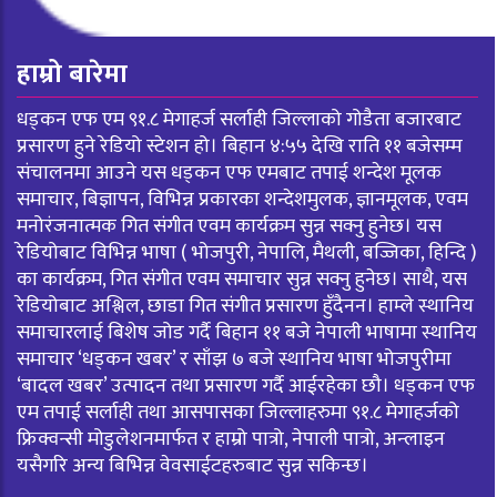
हाम्रो बारेमा
धड्कन एफ एम ९१.८ मेगाहर्ज सर्लाही जिल्लाको गोडैता बजारबाट
प्रसारण हुने रेडियो स्टेशन हो। बिहान ४:५५ देखि राति ११ बजेसम्म
संचालनमा आउने यस धड्कन एफ एमबाट तपाई शन्देश मूलक
समाचार, बिज्ञापन, विभिन्न प्रकारका शन्देशमुलक, ज्ञानमूलक, एवम
मनोरंजनात्मक गित संगीत एवम कार्यक्रम सुन्न सक्नु हुनेछ। यस
रेडियोबाट विभिन्न भाषा ( भोजपुरी, नेपालि, मैथली, बज्जिका, हिन्दि )
का कार्यक्रम, गित संगीत एवम समाचार सुन्न सक्नु हुनेछ। साथै, यस
रेडियोबाट अश्लिल, छाडा गित संगीत प्रसारण हुँदैनन। हाम्ले स्थानिय
समाचारलाई बिशेष जोड गर्दै बिहान ११ बजे नेपाली भाषामा स्थानिय
समाचार ‘धड्कन खबर’ र साँझ ७ बजे स्थानिय भाषा भोजपुरीमा
‘बादल खबर’ उत्पादन तथा प्रसारण गर्दै आईरहेका छौ। धड्कन एफ
एम तपाई सर्लाही तथा आसपासका जिल्लाहरुमा ९१.८ मेगाहर्जको
फ्रिक्वन्सी मोडुलेशनमार्फत र हाम्रो पात्रो, नेपाली पात्रो, अन्लाइन
यसैगरि अन्य बिभिन्न वेवसाईटहरुबाट सुन्न सकिन्छ।