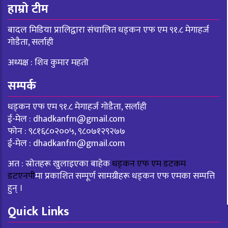
हाम्रो टीम
बादल मिडिया प्रालिद्वारा संचालित धड्कन एफ एम ९१.८ मेगाहर्ज
गोडैता, सर्लाही
अध्यक्ष : शिव कुमार महतो
सम्पर्क
धड्कन एफ एम ९१.८ मेगाहर्ज गोडैता, सर्लाही
ई-मेल :
dhadkanfm@gmail.com
फोन : ९८१६८०२००५, ९८०७१२९२७७
ई-मेल :
dhadkanfm@gmail.com
अत : स्रोतहरू खुलाइएका बाहेक
धड्कन एफ एम डटकम
डटएनपी
मा प्रकाशित सम्पूर्ण सामग्रीहरू धड्कन एफ एमका सम्पत्ति
हुन् ।
Quick Links