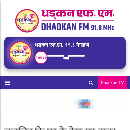
धड्कन एफ.एम. ९१.८ मेगाहर्ज
Pause
Dhadkan TV