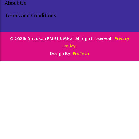
About Us
Terms and Conditions
© 2026: Dhadkan FM 91.8 MHz | All right reserved |
Privacy
Policy
Design By:
ProTech