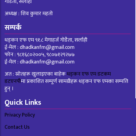
गोडैता, सर्लाही
अध्यक्ष : शिव कुमार महतो
सम्पर्क
धड्कन एफ एम ९१.८ मेगाहर्ज गोडैता, सर्लाही
ई-मेल :
dhadkanfm@gmail.com
फोन : ९८१६८०२००५, ९८०७१२९२७७
ई-मेल :
dhadkanfm@gmail.com
अत : स्रोतहरू खुलाइएका बाहेक
धड्कन एफ एम डटकम
डटएनपी
मा प्रकाशित सम्पूर्ण सामग्रीहरू धड्कन एफ एमका सम्पत्ति
हुन् ।
Quick Links
Privacy Policy
Contact Us