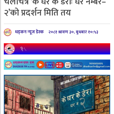
चलचित्र ‘के घर के डेराः घर नम्बर–
२’को प्रदर्शन मिति तय
धड्कन न्यूज डेस्क
२०८१ श्रावण ३०, बुधबार १०:५३