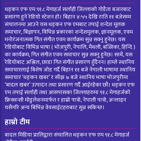
धड्कन एफ एम ९१.८ मेगाहर्ज सर्लाही जिल्लाको गोडैता बजारबाट
प्रसारण हुने रेडियो स्टेशन हो। बिहान ४:५५ देखि राति ११ बजेसम्म
संचालनमा आउने यस धड्कन एफ एमबाट तपाई शन्देश मूलक
समाचार, बिज्ञापन, विभिन्न प्रकारका शन्देशमुलक, ज्ञानमूलक, एवम
मनोरंजनात्मक गित संगीत एवम कार्यक्रम सुन्न सक्नु हुनेछ। यस
रेडियोबाट विभिन्न भाषा ( भोजपुरी, नेपालि, मैथली, बज्जिका, हिन्दि )
का कार्यक्रम, गित संगीत एवम समाचार सुन्न सक्नु हुनेछ। साथै, यस
रेडियोबाट अश्लिल, छाडा गित संगीत प्रसारण हुँदैनन। हाम्ले स्थानिय
समाचारलाई बिशेष जोड गर्दै बिहान ११ बजे नेपाली भाषामा स्थानिय
समाचार ‘धड्कन खबर’ र साँझ ७ बजे स्थानिय भाषा भोजपुरीमा
‘बादल खबर’ उत्पादन तथा प्रसारण गर्दै आईरहेका छौ। धड्कन एफ
एम तपाई सर्लाही तथा आसपासका जिल्लाहरुमा ९१.८ मेगाहर्जको
फ्रिक्वन्सी मोडुलेशनमार्फत र हाम्रो पात्रो, नेपाली पात्रो, अन्लाइन
यसैगरि अन्य बिभिन्न वेवसाईटहरुबाट सुन्न सकिन्छ।
हाम्रो टीम
बादल मिडिया प्रालिद्वारा संचालित धड्कन एफ एम ९१.८ मेगाहर्ज