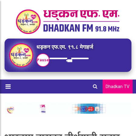
धड्कन एफ.एम. ९१.८ मेगाहर्ज
Pause
Dhadkan TV