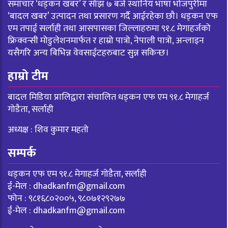
समाचार ‘धड्कन खबर’ र साँझ ७ बजे स्थानिय भाषा भोजपुरीमा
‘बादल खबर’ उत्पादन तथा प्रसारण गर्दै आईरहेका छौ। धड्कन एफ
एम तपाई सर्लाही तथा आसपासका जिल्लाहरुमा ९१.८ मेगाहर्जको
फ्रिक्वन्सी मोडुलेशनमार्फत र हाम्रो पात्रो, नेपाली पात्रो, अन्लाइन
यसैगरि अन्य बिभिन्न वेवसाईटहरुबाट सुन्न सकिन्छ।
हाम्रो टीम
बादल मिडिया प्रालिद्वारा संचालित धड्कन एफ एम ९१.८ मेगाहर्ज
गोडैता, सर्लाही
अध्यक्ष : शिव कुमार महतो
सम्पर्क
धड्कन एफ एम ९१.८ मेगाहर्ज गोडैता, सर्लाही
ई-मेल :
dhadkanfm@gmail.com
फोन : ९८१६८०२००५, ९८०७१२९२७७
ई-मेल :
dhadkanfm@gmail.com