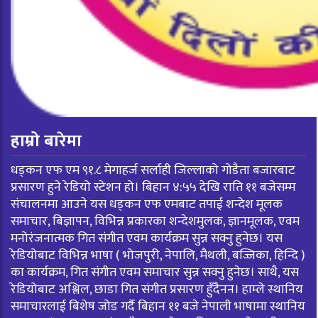
हाम्रो बारेमा
धड्कन एफ एम ९१.८ मेगाहर्ज सर्लाही जिल्लाको गोडैता बजारबाट
प्रसारण हुने रेडियो स्टेशन हो। बिहान ४:५५ देखि राति ११ बजेसम्म
संचालनमा आउने यस धड्कन एफ एमबाट तपाई शन्देश मूलक
समाचार, बिज्ञापन, विभिन्न प्रकारका शन्देशमुलक, ज्ञानमूलक, एवम
मनोरंजनात्मक गित संगीत एवम कार्यक्रम सुन्न सक्नु हुनेछ। यस
रेडियोबाट विभिन्न भाषा ( भोजपुरी, नेपालि, मैथली, बज्जिका, हिन्दि )
का कार्यक्रम, गित संगीत एवम समाचार सुन्न सक्नु हुनेछ। साथै, यस
रेडियोबाट अश्लिल, छाडा गित संगीत प्रसारण हुँदैनन। हाम्ले स्थानिय
समाचारलाई बिशेष जोड गर्दै बिहान ११ बजे नेपाली भाषामा स्थानिय