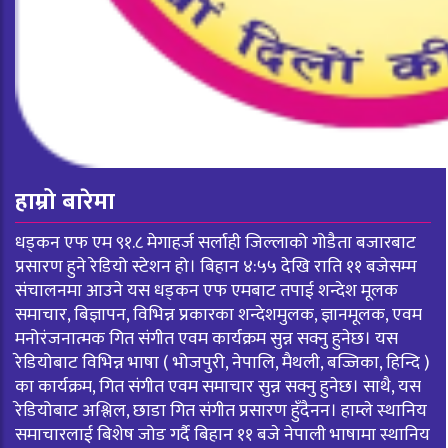
हाम्रो बारेमा
धड्कन एफ एम ९१.८ मेगाहर्ज सर्लाही जिल्लाको गोडैता बजारबाट
प्रसारण हुने रेडियो स्टेशन हो। बिहान ४:५५ देखि राति ११ बजेसम्म
संचालनमा आउने यस धड्कन एफ एमबाट तपाई शन्देश मूलक
समाचार, बिज्ञापन, विभिन्न प्रकारका शन्देशमुलक, ज्ञानमूलक, एवम
मनोरंजनात्मक गित संगीत एवम कार्यक्रम सुन्न सक्नु हुनेछ। यस
रेडियोबाट विभिन्न भाषा ( भोजपुरी, नेपालि, मैथली, बज्जिका, हिन्दि )
का कार्यक्रम, गित संगीत एवम समाचार सुन्न सक्नु हुनेछ। साथै, यस
रेडियोबाट अश्लिल, छाडा गित संगीत प्रसारण हुँदैनन। हाम्ले स्थानिय
समाचारलाई बिशेष जोड गर्दै बिहान ११ बजे नेपाली भाषामा स्थानिय