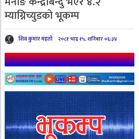
मनाङ केन्द्रबिन्दु भएर ४.२
म्याग्निच्युडको भूकम्प
शिव कुमार महतो
२०८१ भाद्र १५, शनिबार ०६:३४