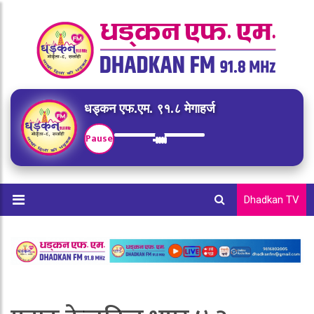
धड्कन एफ.एम. ९१.८ मेगाहर्ज
Pause
Dhadkan TV