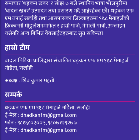
समाचार ‘धड्कन खबर’ र साँझ ७ बजे स्थानिय भाषा भोजपुरीमा
‘बादल खबर’ उत्पादन तथा प्रसारण गर्दै आईरहेका छौ। धड्कन एफ
एम तपाई सर्लाही तथा आसपासका जिल्लाहरुमा ९१.८ मेगाहर्जको
फ्रिक्वन्सी मोडुलेशनमार्फत र हाम्रो पात्रो, नेपाली पात्रो, अन्लाइन
यसैगरि अन्य बिभिन्न वेवसाईटहरुबाट सुन्न सकिन्छ।
हाम्रो टीम
बादल मिडिया प्रालिद्वारा संचालित धड्कन एफ एम ९१.८ मेगाहर्ज
गोडैता, सर्लाही
अध्यक्ष : शिव कुमार महतो
सम्पर्क
धड्कन एफ एम ९१.८ मेगाहर्ज गोडैता, सर्लाही
ई-मेल :
dhadkanfm@gmail.com
फोन : ९८१६८०२००५, ९८०७१२९२७७
ई-मेल :
dhadkanfm@gmail.com