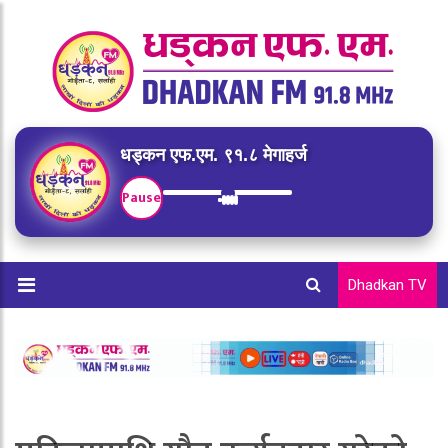
धड्कन एफ.एम. ९१.८ मेगाहर्ज
Pause
Dhadkan TV