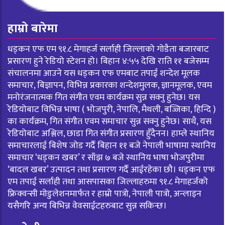
हाम्रो बारेमा
धड्कन एफ एम ९१.८ मेगाहर्ज सर्लाही जिल्लाको गोडैता बजारबाट
प्रसारण हुने रेडियो स्टेशन हो। बिहान ४:५५ देखि राति ११ बजेसम्म
संचालनमा आउने यस धड्कन एफ एमबाट तपाई शन्देश मूलक
समाचार, बिज्ञापन, विभिन्न प्रकारका शन्देशमुलक, ज्ञानमूलक, एवम
मनोरंजनात्मक गित संगीत एवम कार्यक्रम सुन्न सक्नु हुनेछ। यस
रेडियोबाट विभिन्न भाषा ( भोजपुरी, नेपालि, मैथली, बज्जिका, हिन्दि )
का कार्यक्रम, गित संगीत एवम समाचार सुन्न सक्नु हुनेछ। साथै, यस
रेडियोबाट अश्लिल, छाडा गित संगीत प्रसारण हुँदैनन। हाम्ले स्थानिय
समाचारलाई बिशेष जोड गर्दै बिहान ११ बजे नेपाली भाषामा स्थानिय
समाचार ‘धड्कन खबर’ र साँझ ७ बजे स्थानिय भाषा भोजपुरीमा
‘बादल खबर’ उत्पादन तथा प्रसारण गर्दै आईरहेका छौ। धड्कन एफ
एम तपाई सर्लाही तथा आसपासका जिल्लाहरुमा ९१.८ मेगाहर्जको
फ्रिक्वन्सी मोडुलेशनमार्फत र हाम्रो पात्रो, नेपाली पात्रो, अन्लाइन
यसैगरि अन्य बिभिन्न वेवसाईटहरुबाट सुन्न सकिन्छ।