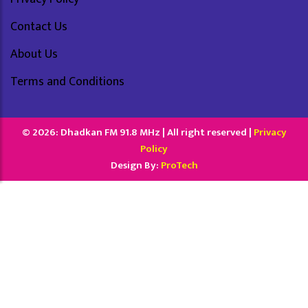
Contact Us
About Us
Terms and Conditions
© 2026: Dhadkan FM 91.8 MHz | All right reserved |
Privacy
Policy
Design By:
ProTech