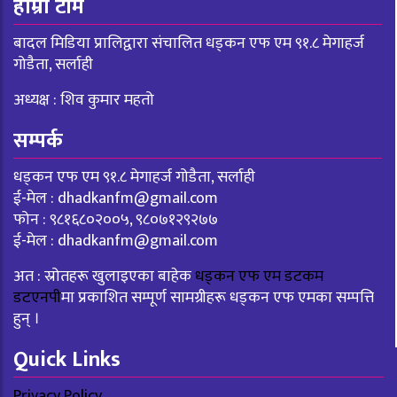
हाम्रो टीम
बादल मिडिया प्रालिद्वारा संचालित धड्कन एफ एम ९१.८ मेगाहर्ज
गोडैता, सर्लाही
अध्यक्ष : शिव कुमार महतो
सम्पर्क
धड्कन एफ एम ९१.८ मेगाहर्ज गोडैता, सर्लाही
ई-मेल :
dhadkanfm@gmail.com
फोन : ९८१६८०२००५, ९८०७१२९२७७
ई-मेल :
dhadkanfm@gmail.com
अत : स्रोतहरू खुलाइएका बाहेक
धड्कन एफ एम डटकम
डटएनपी
मा प्रकाशित सम्पूर्ण सामग्रीहरू धड्कन एफ एमका सम्पत्ति
हुन् ।
Quick Links
Privacy Policy