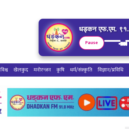
धड्कन एफ.एम. ९१.८
Pause
विश्व
खेलकुद
मनोरन्जन
कृषि
धर्म/संस्कृति
विज्ञान/प्रविधि