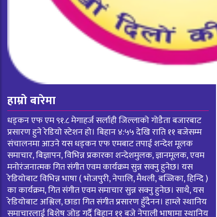
हाम्रो बारेमा
धड्कन एफ एम ९१.८ मेगाहर्ज सर्लाही जिल्लाको गोडैता बजारबाट
प्रसारण हुने रेडियो स्टेशन हो। बिहान ४:५५ देखि राति ११ बजेसम्म
संचालनमा आउने यस धड्कन एफ एमबाट तपाई शन्देश मूलक
समाचार, बिज्ञापन, विभिन्न प्रकारका शन्देशमुलक, ज्ञानमूलक, एवम
मनोरंजनात्मक गित संगीत एवम कार्यक्रम सुन्न सक्नु हुनेछ। यस
रेडियोबाट विभिन्न भाषा ( भोजपुरी, नेपालि, मैथली, बज्जिका, हिन्दि )
का कार्यक्रम, गित संगीत एवम समाचार सुन्न सक्नु हुनेछ। साथै, यस
रेडियोबाट अश्लिल, छाडा गित संगीत प्रसारण हुँदैनन। हाम्ले स्थानिय
समाचारलाई बिशेष जोड गर्दै बिहान ११ बजे नेपाली भाषामा स्थानिय