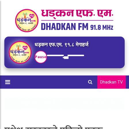
धड्कन एफ.एम. ९१.८ मेगाहर्ज
Pause
Dhadkan TV