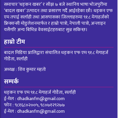
समाचार ‘धड्कन खबर’ र साँझ ७ बजे स्थानिय भाषा भोजपुरीमा
‘बादल खबर’ उत्पादन तथा प्रसारण गर्दै आईरहेका छौ। धड्कन एफ
एम तपाई सर्लाही तथा आसपासका जिल्लाहरुमा ९१.८ मेगाहर्जको
फ्रिक्वन्सी मोडुलेशनमार्फत र हाम्रो पात्रो, नेपाली पात्रो, अन्लाइन
यसैगरि अन्य बिभिन्न वेवसाईटहरुबाट सुन्न सकिन्छ।
हाम्रो टीम
बादल मिडिया प्रालिद्वारा संचालित धड्कन एफ एम ९१.८ मेगाहर्ज
गोडैता, सर्लाही
अध्यक्ष : शिव कुमार महतो
सम्पर्क
धड्कन एफ एम ९१.८ मेगाहर्ज गोडैता, सर्लाही
ई-मेल :
dhadkanfm@gmail.com
फोन : ९८१६८०२००५, ९८०७१२९२७७
ई-मेल :
dhadkanfm@gmail.com