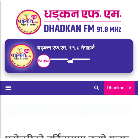
धड्कन एफ.एम. ९१.८ मेगाहर्ज
Pause
Dhadkan TV