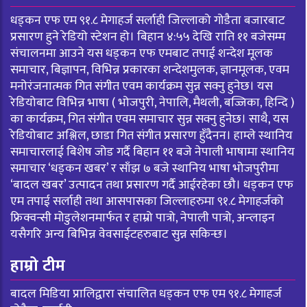
धड्कन एफ एम ९१.८ मेगाहर्ज सर्लाही जिल्लाको गोडैता बजारबाट
प्रसारण हुने रेडियो स्टेशन हो। बिहान ४:५५ देखि राति ११ बजेसम्म
संचालनमा आउने यस धड्कन एफ एमबाट तपाई शन्देश मूलक
समाचार, बिज्ञापन, विभिन्न प्रकारका शन्देशमुलक, ज्ञानमूलक, एवम
मनोरंजनात्मक गित संगीत एवम कार्यक्रम सुन्न सक्नु हुनेछ। यस
रेडियोबाट विभिन्न भाषा ( भोजपुरी, नेपालि, मैथली, बज्जिका, हिन्दि )
का कार्यक्रम, गित संगीत एवम समाचार सुन्न सक्नु हुनेछ। साथै, यस
रेडियोबाट अश्लिल, छाडा गित संगीत प्रसारण हुँदैनन। हाम्ले स्थानिय
समाचारलाई बिशेष जोड गर्दै बिहान ११ बजे नेपाली भाषामा स्थानिय
समाचार ‘धड्कन खबर’ र साँझ ७ बजे स्थानिय भाषा भोजपुरीमा
‘बादल खबर’ उत्पादन तथा प्रसारण गर्दै आईरहेका छौ। धड्कन एफ
एम तपाई सर्लाही तथा आसपासका जिल्लाहरुमा ९१.८ मेगाहर्जको
फ्रिक्वन्सी मोडुलेशनमार्फत र हाम्रो पात्रो, नेपाली पात्रो, अन्लाइन
यसैगरि अन्य बिभिन्न वेवसाईटहरुबाट सुन्न सकिन्छ।
हाम्रो टीम
बादल मिडिया प्रालिद्वारा संचालित धड्कन एफ एम ९१.८ मेगाहर्ज