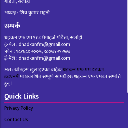
गोडैता, सर्लाही
अध्यक्ष : शिव कुमार महतो
सम्पर्क
धड्कन एफ एम ९१.८ मेगाहर्ज गोडैता, सर्लाही
ई-मेल :
dhadkanfm@gmail.com
फोन : ९८१६८०२००५, ९८०७१२९२७७
ई-मेल :
dhadkanfm@gmail.com
अत : स्रोतहरू खुलाइएका बाहेक
धड्कन एफ एम डटकम
डटएनपी
मा प्रकाशित सम्पूर्ण सामग्रीहरू धड्कन एफ एमका सम्पत्ति
हुन् ।
Quick Links
Privacy Policy
Contact Us