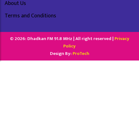
About Us
Terms and Conditions
© 2026: Dhadkan FM 91.8 MHz | All right reserved |
Privacy
Policy
Design By:
ProTech