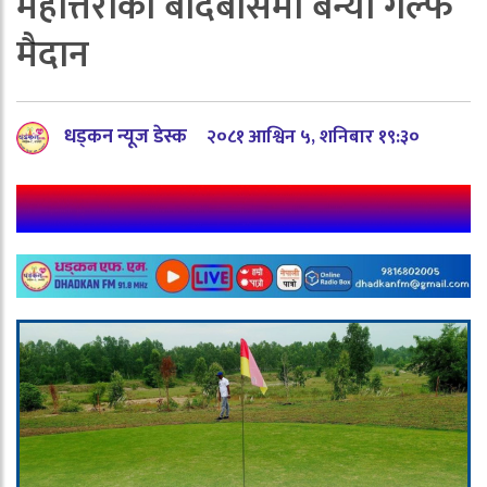
महोत्तरीको बर्दिबासमा बन्यो गल्फ
मैदान
धड्कन न्यूज डेस्क
२०८१ आश्विन ५, शनिबार १९:३०