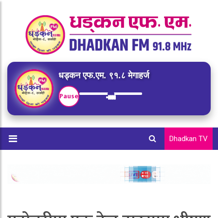
धड्कन एफ.एम. ९१.८ मेगाहर्ज
Pause
Dhadkan TV