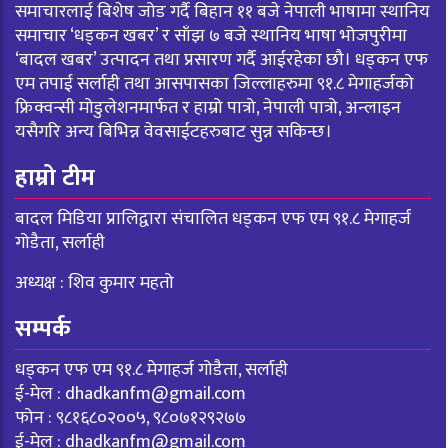
समाचारलाई बिशेष जोड गर्दै बिहान ११ बजे नेपाली भाषामा स्थानिय
समाचार ‘धड्कन खबर’ र साँझ ७ बजे स्थानिय भाषा भोजपुरीमा
‘बादल खबर’ उत्पादन तथा प्रसारण गर्दै आईरहेका छौ। धड्कन एफ
एम तपाई सर्लाही तथा आसपासका जिल्लाहरुमा ९१.८ मेगाहर्जको
फ्रिक्वन्सी मोडुलेशनमार्फत र हाम्रो पात्रो, नेपाली पात्रो, अन्लाइन
यसैगरि अन्य बिभिन्न वेवसाईटहरुबाट सुन्न सकिन्छ।
हाम्रो टीम
बादल मिडिया प्रालिद्वारा संचालित धड्कन एफ एम ९१.८ मेगाहर्ज
गोडैता, सर्लाही
अध्यक्ष : शिव कुमार महतो
सम्पर्क
धड्कन एफ एम ९१.८ मेगाहर्ज गोडैता, सर्लाही
ई-मेल :
dhadkanfm@gmail.com
फोन : ९८१६८०२००५, ९८०७१२९२७७
ई-मेल :
dhadkanfm@gmail.com