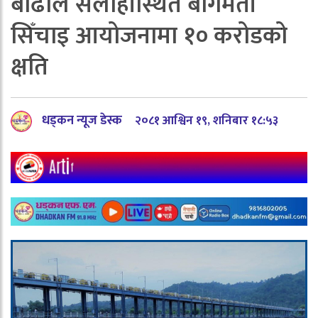
बाढीले सर्लाहीस्थित बागमती
सिँचाइ आयोजनामा १० करोडको
क्षति
धड्कन न्यूज डेस्क
२०८१ आश्विन १९, शनिबार १८:५३