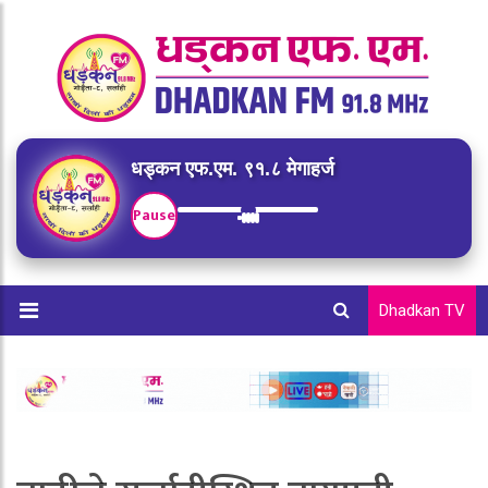
धड्कन एफ.एम. ९१.८ मेगाहर्ज
Pause
Dhadkan TV