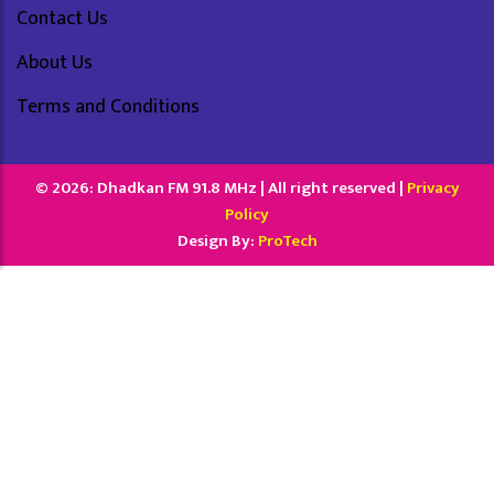
Contact Us
About Us
Terms and Conditions
© 2026: Dhadkan FM 91.8 MHz | All right reserved |
Privacy
Policy
Design By:
ProTech