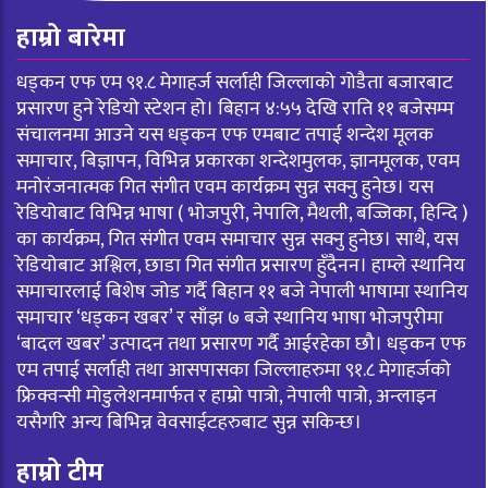
हाम्रो बारेमा
धड्कन एफ एम ९१.८ मेगाहर्ज सर्लाही जिल्लाको गोडैता बजारबाट
प्रसारण हुने रेडियो स्टेशन हो। बिहान ४:५५ देखि राति ११ बजेसम्म
संचालनमा आउने यस धड्कन एफ एमबाट तपाई शन्देश मूलक
समाचार, बिज्ञापन, विभिन्न प्रकारका शन्देशमुलक, ज्ञानमूलक, एवम
मनोरंजनात्मक गित संगीत एवम कार्यक्रम सुन्न सक्नु हुनेछ। यस
रेडियोबाट विभिन्न भाषा ( भोजपुरी, नेपालि, मैथली, बज्जिका, हिन्दि )
का कार्यक्रम, गित संगीत एवम समाचार सुन्न सक्नु हुनेछ। साथै, यस
रेडियोबाट अश्लिल, छाडा गित संगीत प्रसारण हुँदैनन। हाम्ले स्थानिय
समाचारलाई बिशेष जोड गर्दै बिहान ११ बजे नेपाली भाषामा स्थानिय
समाचार ‘धड्कन खबर’ र साँझ ७ बजे स्थानिय भाषा भोजपुरीमा
‘बादल खबर’ उत्पादन तथा प्रसारण गर्दै आईरहेका छौ। धड्कन एफ
एम तपाई सर्लाही तथा आसपासका जिल्लाहरुमा ९१.८ मेगाहर्जको
फ्रिक्वन्सी मोडुलेशनमार्फत र हाम्रो पात्रो, नेपाली पात्रो, अन्लाइन
यसैगरि अन्य बिभिन्न वेवसाईटहरुबाट सुन्न सकिन्छ।
हाम्रो टीम