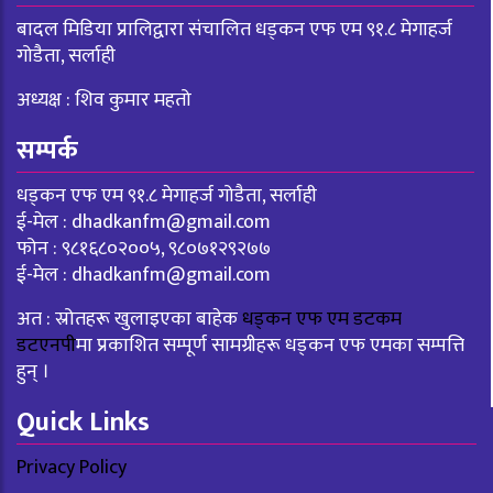
बादल मिडिया प्रालिद्वारा संचालित धड्कन एफ एम ९१.८ मेगाहर्ज
गोडैता, सर्लाही
अध्यक्ष : शिव कुमार महतो
सम्पर्क
धड्कन एफ एम ९१.८ मेगाहर्ज गोडैता, सर्लाही
ई-मेल :
dhadkanfm@gmail.com
फोन : ९८१६८०२००५, ९८०७१२९२७७
ई-मेल :
dhadkanfm@gmail.com
अत : स्रोतहरू खुलाइएका बाहेक
धड्कन एफ एम डटकम
डटएनपी
मा प्रकाशित सम्पूर्ण सामग्रीहरू धड्कन एफ एमका सम्पत्ति
हुन् ।
Quick Links
Privacy Policy