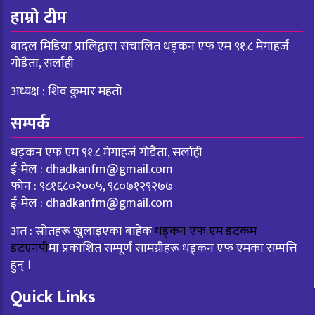
हाम्रो टीम
बादल मिडिया प्रालिद्वारा संचालित धड्कन एफ एम ९१.८ मेगाहर्ज
गोडैता, सर्लाही
अध्यक्ष : शिव कुमार महतो
सम्पर्क
धड्कन एफ एम ९१.८ मेगाहर्ज गोडैता, सर्लाही
ई-मेल :
dhadkanfm@gmail.com
फोन : ९८१६८०२००५, ९८०७१२९२७७
ई-मेल :
dhadkanfm@gmail.com
अत : स्रोतहरू खुलाइएका बाहेक
धड्कन एफ एम डटकम
डटएनपी
मा प्रकाशित सम्पूर्ण सामग्रीहरू धड्कन एफ एमका सम्पत्ति
हुन् ।
Quick Links