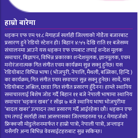
हाम्रो बारेमा
धड्कन एफ एम ९१.८ मेगाहर्ज सर्लाही जिल्लाको गोडैता बजारबाट
प्रसारण हुने रेडियो स्टेशन हो। बिहान ४:५५ देखि राति ११ बजेसम्म
संचालनमा आउने यस धड्कन एफ एमबाट तपाई शन्देश मूलक
समाचार, बिज्ञापन, विभिन्न प्रकारका शन्देशमुलक, ज्ञानमूलक, एवम
मनोरंजनात्मक गित संगीत एवम कार्यक्रम सुन्न सक्नु हुनेछ। यस
रेडियोबाट विभिन्न भाषा ( भोजपुरी, नेपालि, मैथली, बज्जिका, हिन्दि )
का कार्यक्रम, गित संगीत एवम समाचार सुन्न सक्नु हुनेछ। साथै, यस
रेडियोबाट अश्लिल, छाडा गित संगीत प्रसारण हुँदैनन। हाम्ले स्थानिय
समाचारलाई बिशेष जोड गर्दै बिहान ११ बजे नेपाली भाषामा स्थानिय
समाचार ‘धड्कन खबर’ र साँझ ७ बजे स्थानिय भाषा भोजपुरीमा
‘बादल खबर’ उत्पादन तथा प्रसारण गर्दै आईरहेका छौ। धड्कन एफ
एम तपाई सर्लाही तथा आसपासका जिल्लाहरुमा ९१.८ मेगाहर्जको
फ्रिक्वन्सी मोडुलेशनमार्फत र हाम्रो पात्रो, नेपाली पात्रो, अन्लाइन
यसैगरि अन्य बिभिन्न वेवसाईटहरुबाट सुन्न सकिन्छ।