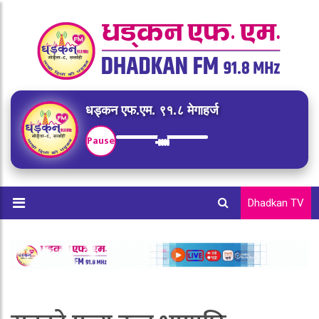
धड्कन एफ.एम. ९१.८ मेगाहर्ज
Pause
Dhadkan TV