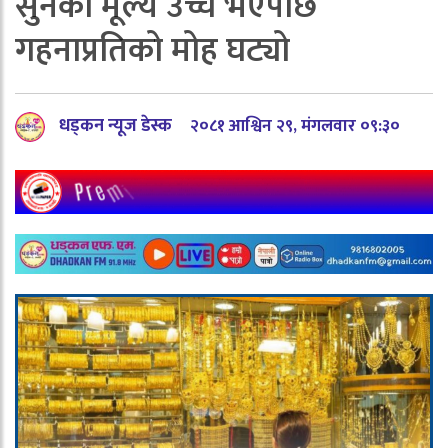
सुनको मूल्य उच्च भएपछि
गहनाप्रतिको मोह घट्यो
धड्कन न्यूज डेस्क
२०८१ आश्विन २९, मंगलवार ०९:३०