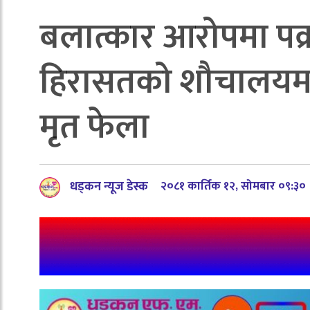
बलात्कार आरोपमा पक्रा
हिरासतको शौचालयमा
मृत फेला
धड्कन न्यूज डेस्क
२०८१ कार्तिक १२, सोमबार ०९:३०