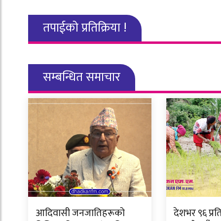
तपाईको प्रतिक्रिया !
सम्बन्धित समाचार
आदिवासी जनजातिहरूको
देशभर ९६ प्र