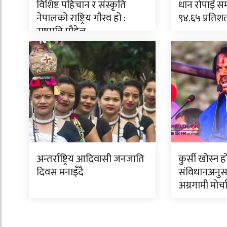
विशिष्ट पहिचान र संस्कृति
धान रोपाइँ सम
नेपालको राष्ट्रिय गौरव हो :
९४.६५ प्रतिश
राष्ट्रपति पौडेल
अन्तर्राष्ट्रिय आदिवासी जनजाति
कुर्सी खोस्न ह
दिवस मनाइँदै
संविधानअनु
अग्रगामी मोर्च