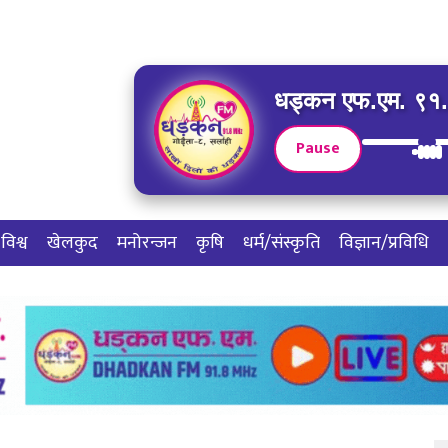
धड्कन एफ.एम. ९१.८
Pause
विश्व
खेलकुद
मनोरन्जन
कृषि
धर्म/संस्कृति
विज्ञान/प्रविधि