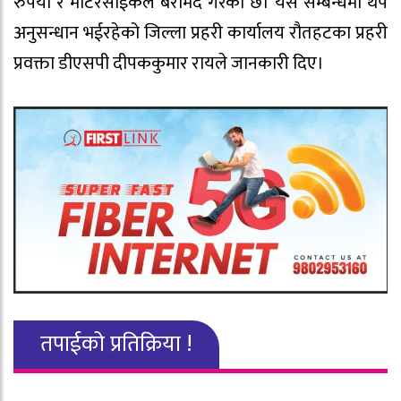
रुपैयाँ र मोटरसाईकल बरामद गरेको छ। यस सम्बन्धमा थप
अनुसन्धान भईरहेको जिल्ला प्रहरी कार्यालय रौतहटका प्रहरी
प्रवक्ता डीएसपी दीपककुमार रायले जानकारी दिए।
तपाईको प्रतिक्रिया !