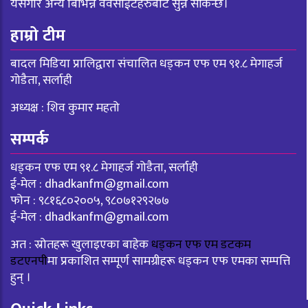
यसैगरि अन्य बिभिन्न वेवसाईटहरुबाट सुन्न सकिन्छ।
हाम्रो टीम
बादल मिडिया प्रालिद्वारा संचालित धड्कन एफ एम ९१.८ मेगाहर्ज
गोडैता, सर्लाही
अध्यक्ष : शिव कुमार महतो
सम्पर्क
धड्कन एफ एम ९१.८ मेगाहर्ज गोडैता, सर्लाही
ई-मेल :
dhadkanfm@gmail.com
फोन : ९८१६८०२००५, ९८०७१२९२७७
ई-मेल :
dhadkanfm@gmail.com
अत : स्रोतहरू खुलाइएका बाहेक
धड्कन एफ एम डटकम
डटएनपी
मा प्रकाशित सम्पूर्ण सामग्रीहरू धड्कन एफ एमका सम्पत्ति
हुन् ।