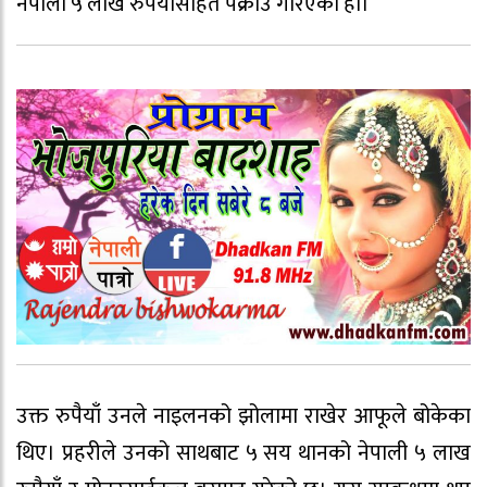
नेपाली ५ लाख रुपैयाँसहित पक्राउ गरिएको हो।
उक्त रुपैयाँ उनले नाइलनको झोलामा राखेर आफूले बोकेका
थिए। प्रहरीले उनको साथबाट ५ सय थानको नेपाली ५ लाख