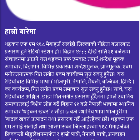
हाम्रो बारेमा
धड्कन एफ एम ९१.८ मेगाहर्ज सर्लाही जिल्लाको गोडैता बजारबाट
प्रसारण हुने रेडियो स्टेशन हो। बिहान ४:५५ देखि राति ११ बजेसम्म
संचालनमा आउने यस धड्कन एफ एमबाट तपाई शन्देश मूलक
समाचार, बिज्ञापन, विभिन्न प्रकारका शन्देशमुलक, ज्ञानमूलक, एवम
मनोरंजनात्मक गित संगीत एवम कार्यक्रम सुन्न सक्नु हुनेछ। यस
रेडियोबाट विभिन्न भाषा ( भोजपुरी, नेपालि, मैथली, बज्जिका, हिन्दि )
का कार्यक्रम, गित संगीत एवम समाचार सुन्न सक्नु हुनेछ। साथै, यस
रेडियोबाट अश्लिल, छाडा गित संगीत प्रसारण हुँदैनन। हाम्ले स्थानिय
समाचारलाई बिशेष जोड गर्दै बिहान ११ बजे नेपाली भाषामा स्थानिय
समाचार ‘धड्कन खबर’ र साँझ ७ बजे स्थानिय भाषा भोजपुरीमा
‘बादल खबर’ उत्पादन तथा प्रसारण गर्दै आईरहेका छौ। धड्कन एफ
एम तपाई सर्लाही तथा आसपासका जिल्लाहरुमा ९१.८ मेगाहर्जको
फ्रिक्वन्सी मोडुलेशनमार्फत र हाम्रो पात्रो, नेपाली पात्रो, अन्लाइन