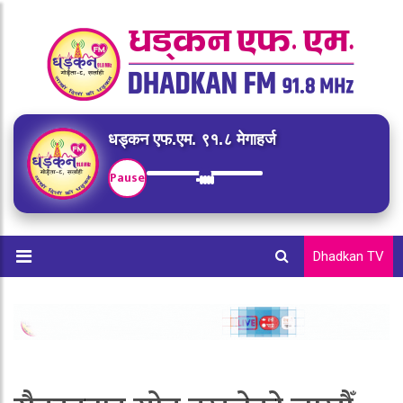
धड्कन एफ.एम. ९१.८ मेगाहर्ज
Pause
Dhadkan TV