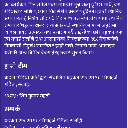
का कार्यक्रम, गित संगीत एवम समाचार सुन्न सक्नु हुनेछ। साथै, यस
रेडियोबाट अश्लिल, छाडा गित संगीत प्रसारण हुँदैनन। हाम्ले स्थानिय
समाचारलाई बिशेष जोड गर्दै बिहान ११ बजे नेपाली भाषामा स्थानिय
समाचार ‘धड्कन खबर’ र साँझ ७ बजे स्थानिय भाषा भोजपुरीमा
‘बादल खबर’ उत्पादन तथा प्रसारण गर्दै आईरहेका छौ। धड्कन एफ
एम तपाई सर्लाही तथा आसपासका जिल्लाहरुमा ९१.८ मेगाहर्जको
फ्रिक्वन्सी मोडुलेशनमार्फत र हाम्रो पात्रो, नेपाली पात्रो, अन्लाइन
यसैगरि अन्य बिभिन्न वेवसाईटहरुबाट सुन्न सकिन्छ।
हाम्रो टीम
बादल मिडिया प्रालिद्वारा संचालित धड्कन एफ एम ९१.८ मेगाहर्ज
गोडैता, सर्लाही
अध्यक्ष : शिव कुमार महतो
सम्पर्क
धड्कन एफ एम ९१.८ मेगाहर्ज गोडैता, सर्लाही
ई-मेल :
dhadkanfm@gmail.com