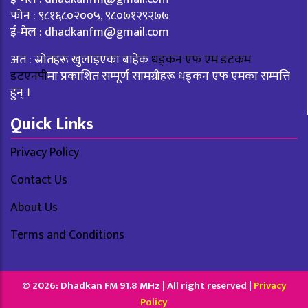
फोन : ९८१६८०२००५, ९८०७१२९२७७
ई-मेल :
dhadkanfm@gmail.com
अत : स्रोतहरू खुलाइएका बाहेक
धड्कन एफ एम डटकम
डटएनपी
मा प्रकाशित सम्पूर्ण सामग्रीहरू धड्कन एफ एमका सम्पत्ति
हुन् ।
Quick Links
Privacy Policy
Contact Us
About Us
Terms and Conditions
© 2026: Dhadkan FM 91.8 MHz | All right reserved |
Privacy
Policy