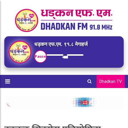
धड्कन एफ.एम. ९१.८ मेगाहर्ज
Pause
Dhadkan TV