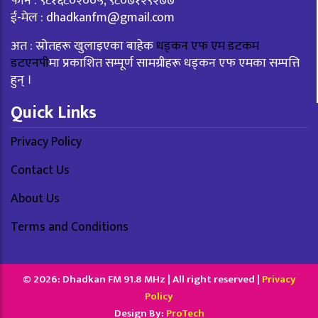
फोन : ९८१६८०२००५, ९८०७१२९२७७
ई-मेल :
dhadkanfm@gmail.com
अत : स्रोतहरू खुलाइएका बाहेक
धड्कन एफ एम डटकम
डटएनपी
मा प्रकाशित सम्पूर्ण सामग्रीहरू धड्कन एफ एमका सम्पत्ति
हुन् ।
Quick Links
Privacy Policy
Contact Us
About Us
Terms and Conditions
© 2026: Dhadkan FM 91.8 MHz | All right reserved |
Privacy
Policy
Design By:
ProTech