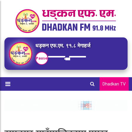
धड्कन एफ.एम. ९१.८ मेगाहर्ज
Pause
Dhadkan TV