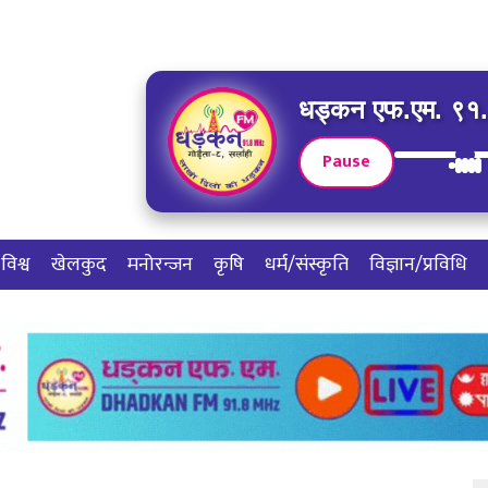
धड्कन एफ.एम. ९१.८
Pause
विश्व
खेलकुद
मनोरन्जन
कृषि
धर्म/संस्कृति
विज्ञान/प्रविधि