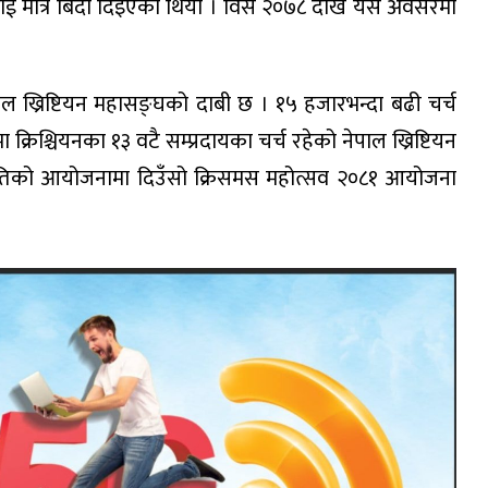
ीलाई मात्र बिदा दिइएको थियो । विसं २०७८ देखि यस अवसरमा
पाल ख्रिष्टियन महासङ्घको दाबी छ । १५ हजारभन्दा बढी चर्च
िश्चियनका १३ वटै सम्प्रदायका चर्च रहेको नेपाल ख्रिष्टियन
तिको आयोजनामा दिउँसो क्रिसमस महोत्सव २०८१ आयोजना