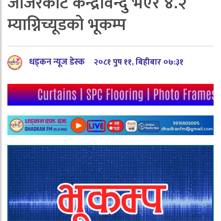
जाजरकोट केन्द्रविन्दु भएर ४.२
म्याग्निच्यूडको भूकम्प
धड्कन न्यूज डेस्क
२०८१ पुष ११, बिहीबार ०७:३१