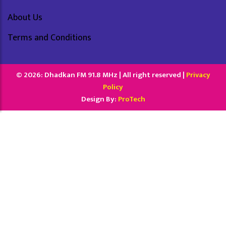
About Us
Terms and Conditions
© 2026: Dhadkan FM 91.8 MHz | All right reserved |
Privacy
Policy
Design By:
ProTech