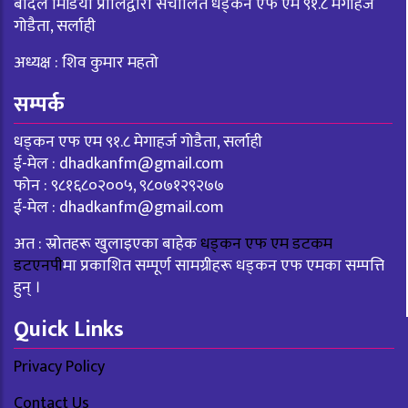
बादल मिडिया प्रालिद्वारा संचालित धड्कन एफ एम ९१.८ मेगाहर्ज
गोडैता, सर्लाही
अध्यक्ष : शिव कुमार महतो
सम्पर्क
धड्कन एफ एम ९१.८ मेगाहर्ज गोडैता, सर्लाही
ई-मेल :
dhadkanfm@gmail.com
फोन : ९८१६८०२००५, ९८०७१२९२७७
ई-मेल :
dhadkanfm@gmail.com
अत : स्रोतहरू खुलाइएका बाहेक
धड्कन एफ एम डटकम
डटएनपी
मा प्रकाशित सम्पूर्ण सामग्रीहरू धड्कन एफ एमका सम्पत्ति
हुन् ।
Quick Links
Privacy Policy
Contact Us