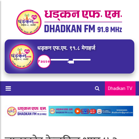
धड्कन एफ.एम. ९१.८ मेगाहर्ज
Pause
Dhadkan TV