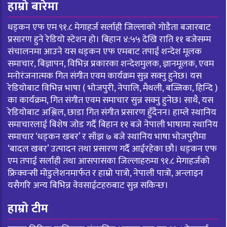
हाम्रो बारेमा
धड्कन एफ एम ९१.८ मेगाहर्ज सर्लाही जिल्लाको गोडैता बजारबाट
प्रसारण हुने रेडियो स्टेशन हो। बिहान ४:५५ देखि राति ११ बजेसम्म
संचालनमा आउने यस धड्कन एफ एमबाट तपाई शन्देश मूलक
समाचार, बिज्ञापन, विभिन्न प्रकारका शन्देशमुलक, ज्ञानमूलक, एवम
मनोरंजनात्मक गित संगीत एवम कार्यक्रम सुन्न सक्नु हुनेछ। यस
रेडियोबाट विभिन्न भाषा ( भोजपुरी, नेपालि, मैथली, बज्जिका, हिन्दि )
का कार्यक्रम, गित संगीत एवम समाचार सुन्न सक्नु हुनेछ। साथै, यस
रेडियोबाट अश्लिल, छाडा गित संगीत प्रसारण हुँदैनन। हाम्ले स्थानिय
समाचारलाई बिशेष जोड गर्दै बिहान ११ बजे नेपाली भाषामा स्थानिय
समाचार ‘धड्कन खबर’ र साँझ ७ बजे स्थानिय भाषा भोजपुरीमा
‘बादल खबर’ उत्पादन तथा प्रसारण गर्दै आईरहेका छौ। धड्कन एफ
एम तपाई सर्लाही तथा आसपासका जिल्लाहरुमा ९१.८ मेगाहर्जको
फ्रिक्वन्सी मोडुलेशनमार्फत र हाम्रो पात्रो, नेपाली पात्रो, अन्लाइन
यसैगरि अन्य बिभिन्न वेवसाईटहरुबाट सुन्न सकिन्छ।
हाम्रो टीम