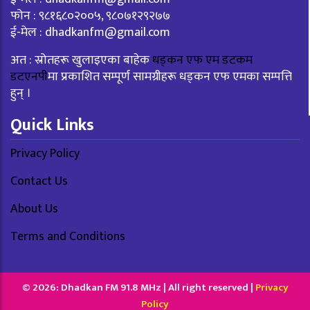
फोन : ९८१६८०२००५, ९८०७१२९२७७
ई-मेल :
dhadkanfm@gmail.com
अत : स्रोतहरू खुलाइएका बाहेक
धड्कन एफ एम डटकम
डटएनपी
मा प्रकाशित सम्पूर्ण सामग्रीहरू धड्कन एफ एमका सम्पत्ति
हुन् ।
Quick Links
Privacy Policy
Contact Us
About Us
Terms and Conditions
© 2026: Dhadkan FM 91.8 MHz | All right reserved |
Privacy
Policy