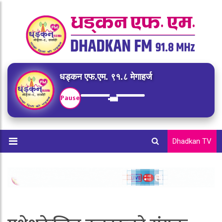
धड्कन एफ.एम. ९१.८ मेगाहर्ज
Pause
Dhadkan TV