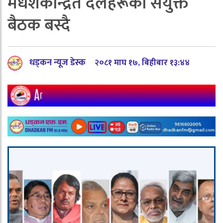
मधेशकेन्द्रित दलहरूको संयुक्त
बैठक बस्दै
धड्कन न्यूज डेस्क
२०८१ माघ १७, बिहीबार १३:४४