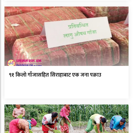
९१ किलो गाँजासहित सिराहाबाट एक जना पक्राउ