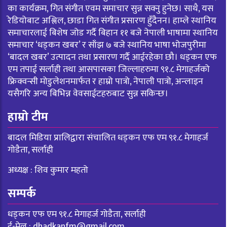
का कार्यक्रम, गित संगीत एवम समाचार सुन्न सक्नु हुनेछ। साथै, यस
रेडियोबाट अश्लिल, छाडा गित संगीत प्रसारण हुँदैनन। हाम्ले स्थानिय
समाचारलाई बिशेष जोड गर्दै बिहान ११ बजे नेपाली भाषामा स्थानिय
समाचार ‘धड्कन खबर’ र साँझ ७ बजे स्थानिय भाषा भोजपुरीमा
‘बादल खबर’ उत्पादन तथा प्रसारण गर्दै आईरहेका छौ। धड्कन एफ
एम तपाई सर्लाही तथा आसपासका जिल्लाहरुमा ९१.८ मेगाहर्जको
फ्रिक्वन्सी मोडुलेशनमार्फत र हाम्रो पात्रो, नेपाली पात्रो, अन्लाइन
यसैगरि अन्य बिभिन्न वेवसाईटहरुबाट सुन्न सकिन्छ।
हाम्रो टीम
बादल मिडिया प्रालिद्वारा संचालित धड्कन एफ एम ९१.८ मेगाहर्ज
गोडैता, सर्लाही
अध्यक्ष : शिव कुमार महतो
सम्पर्क
धड्कन एफ एम ९१.८ मेगाहर्ज गोडैता, सर्लाही
ई-मेल :
dhadkanfm@gmail.com