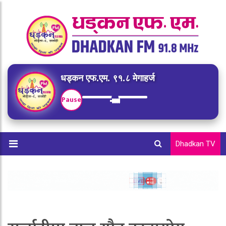
धड्कन एफ.एम. ९१.८ मेगाहर्ज
Pause
Dhadkan TV