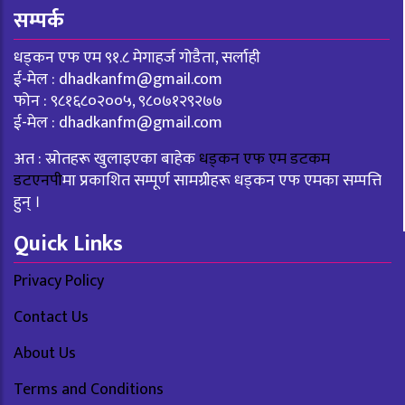
सम्पर्क
धड्कन एफ एम ९१.८ मेगाहर्ज गोडैता, सर्लाही
ई-मेल :
dhadkanfm@gmail.com
फोन : ९८१६८०२००५, ९८०७१२९२७७
ई-मेल :
dhadkanfm@gmail.com
अत : स्रोतहरू खुलाइएका बाहेक
धड्कन एफ एम डटकम
डटएनपी
मा प्रकाशित सम्पूर्ण सामग्रीहरू धड्कन एफ एमका सम्पत्ति
हुन् ।
Quick Links
Privacy Policy
Contact Us
About Us
Terms and Conditions