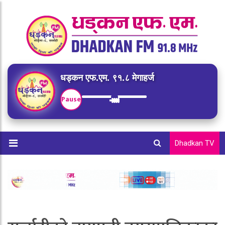
धड्कन एफ.एम. ९१.८ मेगाहर्ज
Pause
Dhadkan TV