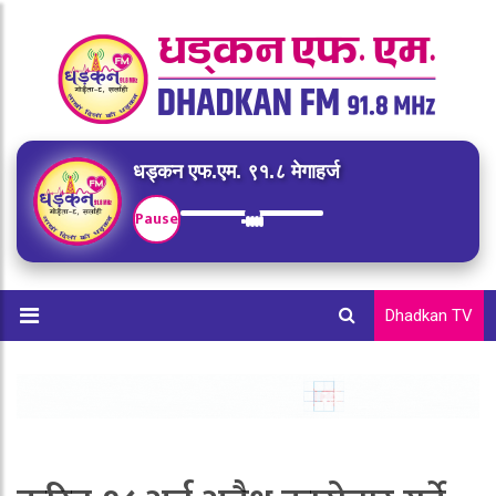
धड्कन एफ.एम. ९१.८ मेगाहर्ज
Pause
Dhadkan TV