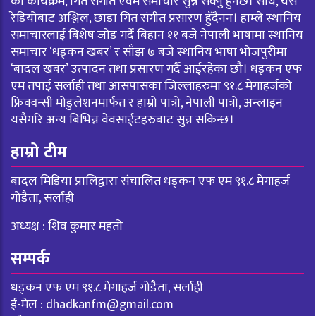
का कार्यक्रम, गित संगीत एवम समाचार सुन्न सक्नु हुनेछ। साथै, यस
रेडियोबाट अश्लिल, छाडा गित संगीत प्रसारण हुँदैनन। हाम्ले स्थानिय
समाचारलाई बिशेष जोड गर्दै बिहान ११ बजे नेपाली भाषामा स्थानिय
समाचार ‘धड्कन खबर’ र साँझ ७ बजे स्थानिय भाषा भोजपुरीमा
‘बादल खबर’ उत्पादन तथा प्रसारण गर्दै आईरहेका छौ। धड्कन एफ
एम तपाई सर्लाही तथा आसपासका जिल्लाहरुमा ९१.८ मेगाहर्जको
फ्रिक्वन्सी मोडुलेशनमार्फत र हाम्रो पात्रो, नेपाली पात्रो, अन्लाइन
यसैगरि अन्य बिभिन्न वेवसाईटहरुबाट सुन्न सकिन्छ।
हाम्रो टीम
बादल मिडिया प्रालिद्वारा संचालित धड्कन एफ एम ९१.८ मेगाहर्ज
गोडैता, सर्लाही
अध्यक्ष : शिव कुमार महतो
सम्पर्क
धड्कन एफ एम ९१.८ मेगाहर्ज गोडैता, सर्लाही
ई-मेल :
dhadkanfm@gmail.com