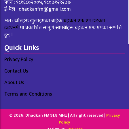
फोन : ९८१६८०२००५, ९८०७१२९२७७
ई-मेल :
dhadkanfm@gmail.com
अत : स्रोतहरू खुलाइएका बाहेक
धड्कन एफ एम डटकम
डटएनपी
मा प्रकाशित सम्पूर्ण सामग्रीहरू धड्कन एफ एमका सम्पत्ति
हुन् ।
Quick Links
Privacy Policy
Contact Us
About Us
Terms and Conditions
© 2026: Dhadkan FM 91.8 MHz | All right reserved |
Privacy
Policy