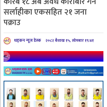
करिब १८ अर्ब अवैध कारोबार गर्ने
सर्लाहीका एकसहित २१ जना
पक्राउ
धड्कन न्यूज डेस्क
२०८२ बैशाख १५, सोमबार १९:४१