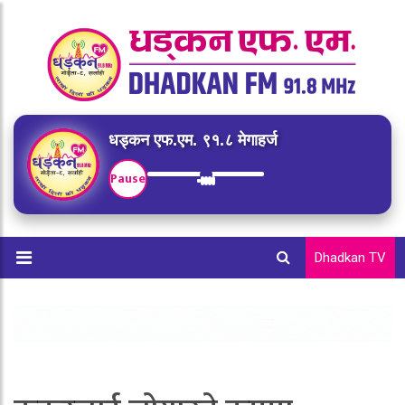
धड्कन एफ.एम. ९१.८ मेगाहर्ज
Pause
Dhadkan TV