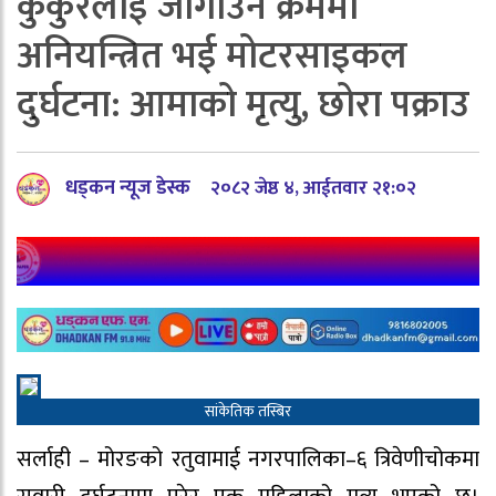
कुकुरलाई जोगाउने क्रममा
अनियन्त्रित भई मोटरसाइकल
दुर्घटना: आमाको मृत्यु, छोरा पक्राउ
धड्कन न्यूज डेस्क
२०८२ जेष्ठ ४, आईतवार २१:०२
सांकेतिक तस्बिर
सर्लाही – मोरङको रतुवामाई नगरपालिका–६ त्रिवेणीचोकमा