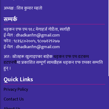
अध्यक्ष : शिव कुमार महतो
सम्पर्क
धड्कन एफ एम ९१.८ मेगाहर्ज गोडैता, सर्लाही
ई-मेल :
dhadkanfm@gmail.com
फोन : ९८१६८०२००५, ९८०७१२९२७७
ई-मेल :
dhadkanfm@gmail.com
अत : स्रोतहरू खुलाइएका बाहेक
धड्कन एफ एम डटकम
डटएनपी
मा प्रकाशित सम्पूर्ण सामग्रीहरू धड्कन एफ एमका सम्पत्ति
हुन् ।
Quick Links
Privacy Policy
Contact Us
About Us