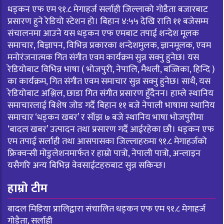
धड्कन एफ एम ९१.८ मेगाहर्ज सर्लाही जिल्लाको गोडैता बजारबाट
प्रसारण हुने रेडियो स्टेशन हो। बिहान ४:५५ देखि राति ११ बजेसम्म
संचालनमा आउने यस धड्कन एफ एमबाट तपाई शन्देश मूलक
समाचार, बिज्ञापन, विभिन्न प्रकारका शन्देशमुलक, ज्ञानमूलक, एवम
मनोरंजनात्मक गित संगीत एवम कार्यक्रम सुन्न सक्नु हुनेछ। यस
रेडियोबाट विभिन्न भाषा ( भोजपुरी, नेपालि, मैथली, बज्जिका, हिन्दि )
का कार्यक्रम, गित संगीत एवम समाचार सुन्न सक्नु हुनेछ। साथै, यस
रेडियोबाट अश्लिल, छाडा गित संगीत प्रसारण हुँदैनन। हाम्ले स्थानिय
समाचारलाई बिशेष जोड गर्दै बिहान ११ बजे नेपाली भाषामा स्थानिय
समाचार ‘धड्कन खबर’ र साँझ ७ बजे स्थानिय भाषा भोजपुरीमा
‘बादल खबर’ उत्पादन तथा प्रसारण गर्दै आईरहेका छौ। धड्कन एफ
एम तपाई सर्लाही तथा आसपासका जिल्लाहरुमा ९१.८ मेगाहर्जको
फ्रिक्वन्सी मोडुलेशनमार्फत र हाम्रो पात्रो, नेपाली पात्रो, अन्लाइन
यसैगरि अन्य बिभिन्न वेवसाईटहरुबाट सुन्न सकिन्छ।
हाम्रो टीम
बादल मिडिया प्रालिद्वारा संचालित धड्कन एफ एम ९१.८ मेगाहर्ज
गोडैता, सर्लाही