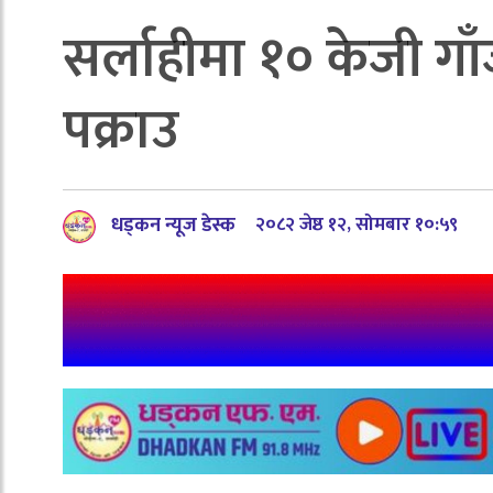
सर्लाहीमा १० केजी ग
पक्राउ
धड्कन न्यूज डेस्क
२०८२ जेष्ठ १२, सोमबार १०:५९