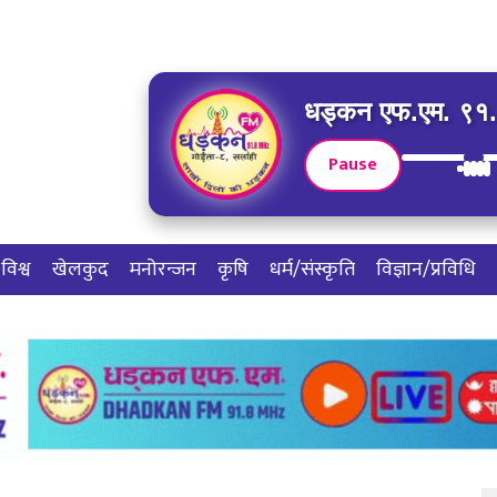
धड्कन एफ.एम. ९१.८
Pause
विश्व
खेलकुद
मनोरन्जन
कृषि
धर्म/संस्कृति
विज्ञान/प्रविधि