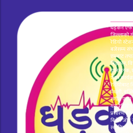
हाम्रो बा
धड्कन एफ एम
जिल्लाको गो
रेडियो स्टे
बजेसम्म स
एमबाट तपाई
बिज्ञापन, व
ज्ञानमूलक,
एवम कार्यक्र
रेडियोबाट व
मैथली, बज्जि
संगीत एवम स
यस रेडियोब
प्रसारण हुँ
बिशेष जोड ग
स्थानिय सम