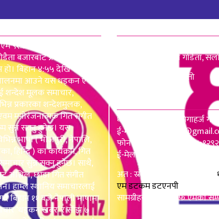
रेमा
हाम्रो टीम
 ९१.८ मेगाहर्ज सर्लाही
बादल मिडिया प्रालिद्वारा संचाल
डैता बजारबाट प्रसारण हुने
एफ एम ९१.८ मेगाहर्ज गोडैता, सर्ल
शन हो। बिहान ४:५५ देखि राति ११
अध्यक्ष : शिव कुमार महतो
ंचालनमा आउने यस धड्कन एफ
 शन्देश मूलक समाचार,
सम्पर्क
िभिन्न प्रकारका शन्देशमुलक,
 एवम मनोरंजनात्मक गित संगीत
धड्कन एफ एम ९१.८ मेगाहर्ज गोडैत
म सुन्न सक्नु हुनेछ। यस
ई-मेल :
dhadkanfm@gmail.
िभिन्न भाषा ( भोजपुरी, नेपालि,
फोन : ९८१६८०२००५, ९८०७१२९
का, हिन्दि ) का कार्यक्रम, गित
ई-मेल :
dhadkanfm@gmail.
माचार सुन्न सक्नु हुनेछ। साथै,
अत : स्रोतहरू खुलाइएका बाहेक
ाट अश्लिल, छाडा गित संगीत
एम डटकम डटएनपी
मा प्रकाशित स
दैनन। हाम्ले स्थानिय समाचारलाई
सामग्रीहरू धड्कन एफ एमका सम्पत्
र्दै बिहान ११ बजे नेपाली भाषामा
ाचार ‘धड्कन खबर’ र साँझ ७