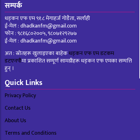
सम्पर्क
धड्कन एफ एम ९१.८ मेगाहर्ज गोडैता, सर्लाही
ई-मेल :
dhadkanfm@gmail.com
फोन : ९८१६८०२००५, ९८०७१२९२७७
ई-मेल :
dhadkanfm@gmail.com
अत : स्रोतहरू खुलाइएका बाहेक
धड्कन एफ एम डटकम
डटएनपी
मा प्रकाशित सम्पूर्ण सामग्रीहरू धड्कन एफ एमका सम्पत्ति
हुन् ।
Quick Links
Privacy Policy
Contact Us
About Us
Terms and Conditions