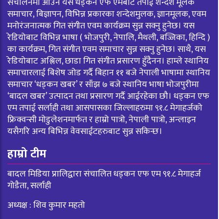
संचालनमा आउने यस धड्कन एफ एमबाट तपाई शन्देश मूलक
समाचार, बिज्ञापन, विभिन्न प्रकारका शन्देशमुलक, ज्ञानमूलक, एवम
मनोरंजनात्मक गित संगीत एवम कार्यक्रम सुन्न सक्नु हुनेछ। यस
रेडियोबाट विभिन्न भाषा ( भोजपुरी, नेपालि, मैथली, बज्जिका, हिन्दि )
का कार्यक्रम, गित संगीत एवम समाचार सुन्न सक्नु हुनेछ। साथै, यस
रेडियोबाट अश्लिल, छाडा गित संगीत प्रसारण हुँदैनन। हाम्ले स्थानिय
समाचारलाई बिशेष जोड गर्दै बिहान ११ बजे नेपाली भाषामा स्थानिय
समाचार ‘धड्कन खबर’ र साँझ ७ बजे स्थानिय भाषा भोजपुरीमा
‘बादल खबर’ उत्पादन तथा प्रसारण गर्दै आईरहेका छौ। धड्कन एफ
एम तपाई सर्लाही तथा आसपासका जिल्लाहरुमा ९१.८ मेगाहर्जको
फ्रिक्वन्सी मोडुलेशनमार्फत र हाम्रो पात्रो, नेपाली पात्रो, अन्लाइन
यसैगरि अन्य बिभिन्न वेवसाईटहरुबाट सुन्न सकिन्छ।
हाम्रो टीम
बादल मिडिया प्रालिद्वारा संचालित धड्कन एफ एम ९१.८ मेगाहर्ज
गोडैता, सर्लाही
अध्यक्ष : शिव कुमार महतो