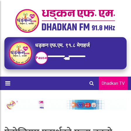
धड्कन एफ.एम. ९१.८ मेगाहर्ज
Pause
Dhadkan TV