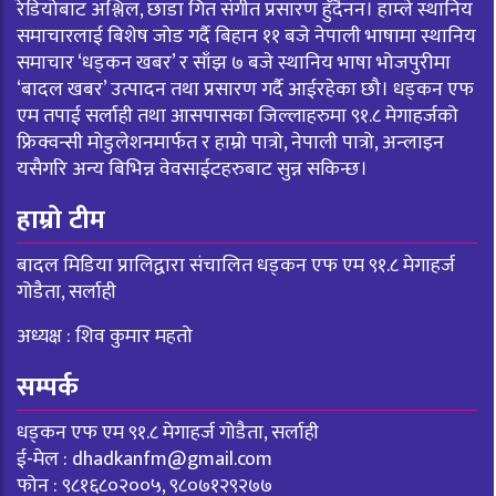
रेडियोबाट अश्लिल, छाडा गित संगीत प्रसारण हुँदैनन। हाम्ले स्थानिय
समाचारलाई बिशेष जोड गर्दै बिहान ११ बजे नेपाली भाषामा स्थानिय
समाचार ‘धड्कन खबर’ र साँझ ७ बजे स्थानिय भाषा भोजपुरीमा
‘बादल खबर’ उत्पादन तथा प्रसारण गर्दै आईरहेका छौ। धड्कन एफ
एम तपाई सर्लाही तथा आसपासका जिल्लाहरुमा ९१.८ मेगाहर्जको
फ्रिक्वन्सी मोडुलेशनमार्फत र हाम्रो पात्रो, नेपाली पात्रो, अन्लाइन
यसैगरि अन्य बिभिन्न वेवसाईटहरुबाट सुन्न सकिन्छ।
हाम्रो टीम
बादल मिडिया प्रालिद्वारा संचालित धड्कन एफ एम ९१.८ मेगाहर्ज
गोडैता, सर्लाही
अध्यक्ष : शिव कुमार महतो
सम्पर्क
धड्कन एफ एम ९१.८ मेगाहर्ज गोडैता, सर्लाही
ई-मेल :
dhadkanfm@gmail.com
फोन : ९८१६८०२००५, ९८०७१२९२७७