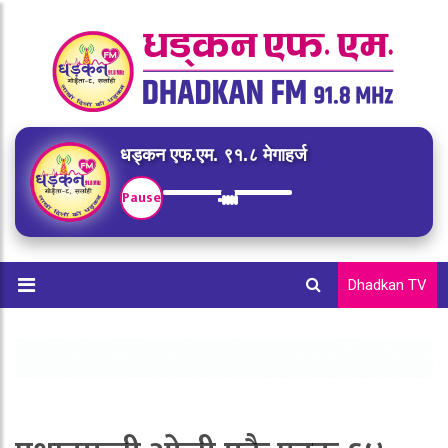
धड्कन एफ.एम. ९१.८ मेगाहर्ज
Pause
Dhadkan TV