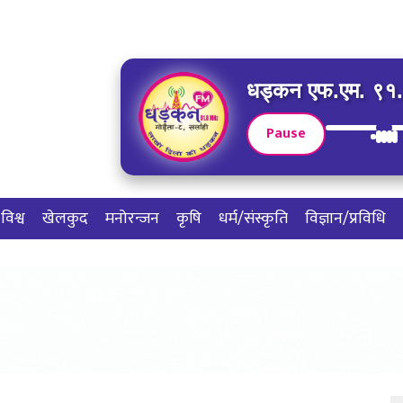
धड्कन एफ.एम. ९१.८
Pause
विश्व
खेलकुद
मनोरन्जन
कृषि
धर्म/संस्कृति
विज्ञान/प्रविधि