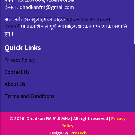
फोन : ९८१६८०२००५, ९८०७१२९२७७
ई-मेल :
dhadkanfm@gmail.com
अत : स्रोतहरू खुलाइएका बाहेक
धड्कन एफ एम डटकम
डटएनपी
मा प्रकाशित सम्पूर्ण सामग्रीहरू धड्कन एफ एमका सम्पत्ति
हुन् ।
Quick Links
Privacy Policy
Contact Us
About Us
Terms and Conditions
© 2026: Dhadkan FM 91.8 MHz | All right reserved |
Privacy
Policy
Design By:
ProTech