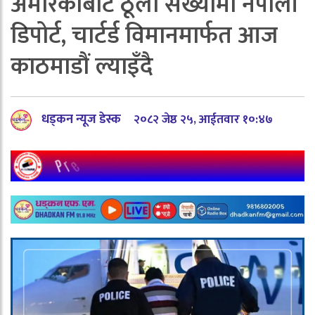
अमेरिकाबाट ठूलो संख्यामा नेपाली
डिपोर्ट, चार्टर्ड विमानमार्फत आज
काठमाडौं ल्याइँदै
धड्कन न्यूज डेस्क
२०८२ जेष्ठ २५, आईतवार १०:४७