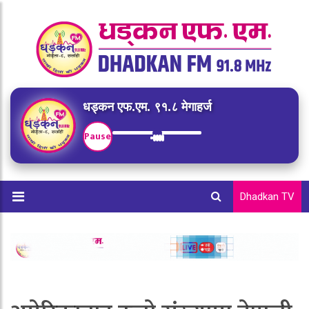
धड्कन एफ.एम. ९१.८ मेगाहर्ज
Pause
Dhadkan TV