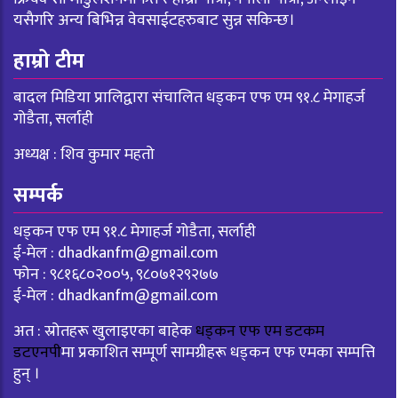
यसैगरि अन्य बिभिन्न वेवसाईटहरुबाट सुन्न सकिन्छ।
हाम्रो टीम
बादल मिडिया प्रालिद्वारा संचालित धड्कन एफ एम ९१.८ मेगाहर्ज
गोडैता, सर्लाही
अध्यक्ष : शिव कुमार महतो
सम्पर्क
धड्कन एफ एम ९१.८ मेगाहर्ज गोडैता, सर्लाही
ई-मेल :
dhadkanfm@gmail.com
फोन : ९८१६८०२००५, ९८०७१२९२७७
ई-मेल :
dhadkanfm@gmail.com
अत : स्रोतहरू खुलाइएका बाहेक
धड्कन एफ एम डटकम
डटएनपी
मा प्रकाशित सम्पूर्ण सामग्रीहरू धड्कन एफ एमका सम्पत्ति
हुन् ।