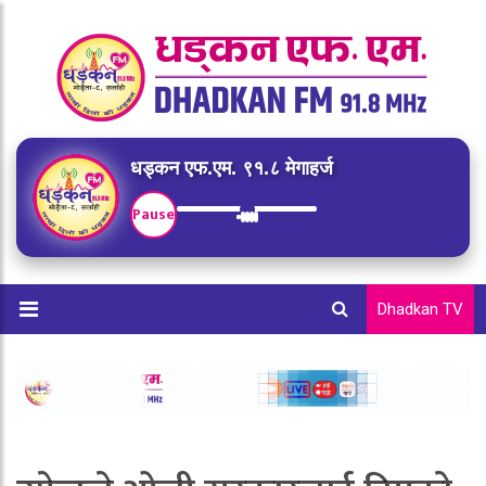
धड्कन एफ.एम. ९१.८ मेगाहर्ज
Pause
Dhadkan TV