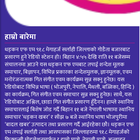
हाम्रो बारेमा
धड्कन एफ एम ९१.८ मेगाहर्ज सर्लाही जिल्लाको गोडैता बजारबाट
प्रसारण हुने रेडियो स्टेशन हो। बिहान ४:५५ देखि राति ११ बजेसम्म
संचालनमा आउने यस धड्कन एफ एमबाट तपाई शन्देश मूलक
समाचार, बिज्ञापन, विभिन्न प्रकारका शन्देशमुलक, ज्ञानमूलक, एवम
मनोरंजनात्मक गित संगीत एवम कार्यक्रम सुन्न सक्नु हुनेछ। यस
रेडियोबाट विभिन्न भाषा ( भोजपुरी, नेपालि, मैथली, बज्जिका, हिन्दि )
का कार्यक्रम, गित संगीत एवम समाचार सुन्न सक्नु हुनेछ। साथै, यस
रेडियोबाट अश्लिल, छाडा गित संगीत प्रसारण हुँदैनन। हाम्ले स्थानिय
समाचारलाई बिशेष जोड गर्दै बिहान ११ बजे नेपाली भाषामा स्थानिय
समाचार ‘धड्कन खबर’ र साँझ ७ बजे स्थानिय भाषा भोजपुरीमा
‘बादल खबर’ उत्पादन तथा प्रसारण गर्दै आईरहेका छौ। धड्कन एफ
एम तपाई सर्लाही तथा आसपासका जिल्लाहरुमा ९१.८ मेगाहर्जको
फ्रिक्वन्सी मोडुलेशनमार्फत र हाम्रो पात्रो, नेपाली पात्रो, अन्लाइन