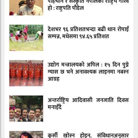
पहिचान र संस्कृति नेपालको राष्ट्रिय गौरव
हो : राष्ट्रपति पौडेल
देशभर ९६ प्रतिशतभन्दा बढी धान रोपाइँ
सम्पन्न, मधेसमा ९४.६५ प्रतिशत
उद्योग मन्त्रालयको अपिल : १५ दिन पुग्ने
ग्यास छ भने अनावश्यक लाइनमा नबस्न
आग्रह
अन्तर्राष्ट्रिय आदिवासी जनजाति दिवस
मनाइँदै
कुर्सी खोस्न होइन, संविधानअनुसार