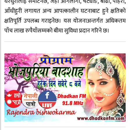
घरधुरीलाई समेटिनेछ, जहाँ आगलागी, चट्याङ, बाढी, पहिरो,
आँधीहुरी लगायत अन्य आपत्कालीन घटनाबाट हुने क्षतिको
क्षतिपूर्ति उपलब्ध गराइनेछ। यस योजनाअन्तर्गत अधिकतम
पाँच लाख रुपैयाँसम्मको बीमा सुविधा प्रदान गरिने छ।