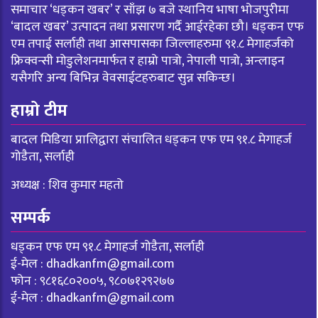
समाचार ‘धड्कन खबर’ र साँझ ७ बजे स्थानिय भाषा भोजपुरीमा
‘बादल खबर’ उत्पादन तथा प्रसारण गर्दै आईरहेका छौ। धड्कन एफ
एम तपाई सर्लाही तथा आसपासका जिल्लाहरुमा ९१.८ मेगाहर्जको
फ्रिक्वन्सी मोडुलेशनमार्फत र हाम्रो पात्रो, नेपाली पात्रो, अन्लाइन
यसैगरि अन्य बिभिन्न वेवसाईटहरुबाट सुन्न सकिन्छ।
हाम्रो टीम
बादल मिडिया प्रालिद्वारा संचालित धड्कन एफ एम ९१.८ मेगाहर्ज
गोडैता, सर्लाही
अध्यक्ष : शिव कुमार महतो
सम्पर्क
धड्कन एफ एम ९१.८ मेगाहर्ज गोडैता, सर्लाही
ई-मेल :
dhadkanfm@gmail.com
फोन : ९८१६८०२००५, ९८०७१२९२७७
ई-मेल :
dhadkanfm@gmail.com