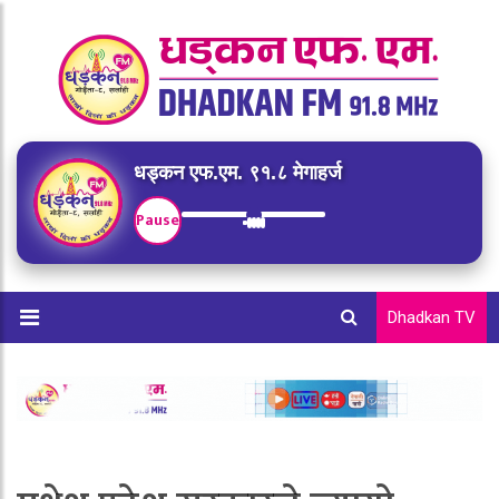
धड्कन एफ.एम. ९१.८ मेगाहर्ज
Pause
Dhadkan TV