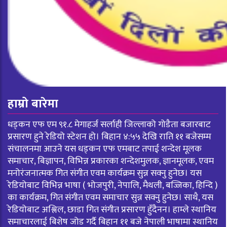
हाम्रो बारेमा
धड्कन एफ एम ९१.८ मेगाहर्ज सर्लाही जिल्लाको गोडैता बजारबाट
प्रसारण हुने रेडियो स्टेशन हो। बिहान ४:५५ देखि राति ११ बजेसम्म
संचालनमा आउने यस धड्कन एफ एमबाट तपाई शन्देश मूलक
समाचार, बिज्ञापन, विभिन्न प्रकारका शन्देशमुलक, ज्ञानमूलक, एवम
मनोरंजनात्मक गित संगीत एवम कार्यक्रम सुन्न सक्नु हुनेछ। यस
रेडियोबाट विभिन्न भाषा ( भोजपुरी, नेपालि, मैथली, बज्जिका, हिन्दि )
का कार्यक्रम, गित संगीत एवम समाचार सुन्न सक्नु हुनेछ। साथै, यस
रेडियोबाट अश्लिल, छाडा गित संगीत प्रसारण हुँदैनन। हाम्ले स्थानिय
समाचारलाई बिशेष जोड गर्दै बिहान ११ बजे नेपाली भाषामा स्थानिय