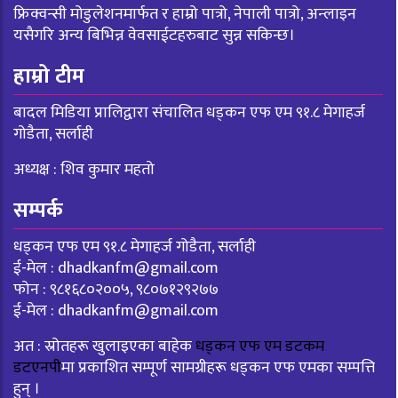
फ्रिक्वन्सी मोडुलेशनमार्फत र हाम्रो पात्रो, नेपाली पात्रो, अन्लाइन
यसैगरि अन्य बिभिन्न वेवसाईटहरुबाट सुन्न सकिन्छ।
हाम्रो टीम
बादल मिडिया प्रालिद्वारा संचालित धड्कन एफ एम ९१.८ मेगाहर्ज
गोडैता, सर्लाही
अध्यक्ष : शिव कुमार महतो
सम्पर्क
धड्कन एफ एम ९१.८ मेगाहर्ज गोडैता, सर्लाही
ई-मेल :
dhadkanfm@gmail.com
फोन : ९८१६८०२००५, ९८०७१२९२७७
ई-मेल :
dhadkanfm@gmail.com
अत : स्रोतहरू खुलाइएका बाहेक
धड्कन एफ एम डटकम
डटएनपी
मा प्रकाशित सम्पूर्ण सामग्रीहरू धड्कन एफ एमका सम्पत्ति
हुन् ।