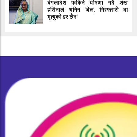
बंगलादेश फर्किने घोषणा गर्दै शेख
हसिनाले भनिन ‘जेल, गिरफ्तारी वा
मृत्युको डर छैन’