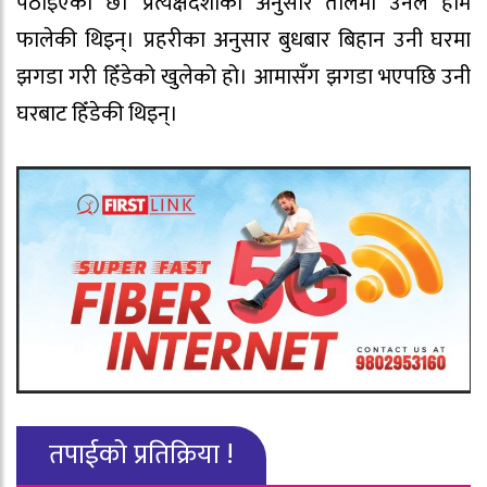
पठाइएको छ। प्रत्यक्षदर्शीका अनुसार तालमा उनले हाम
फालेकी थिइन्। प्रहरीका अनुसार बुधबार बिहान उनी घरमा
झगडा गरी हिँडेको खुलेको हो। आमासँग झगडा भएपछि उनी
घरबाट हिँडेकी थिइन्।
तपाईको प्रतिक्रिया !