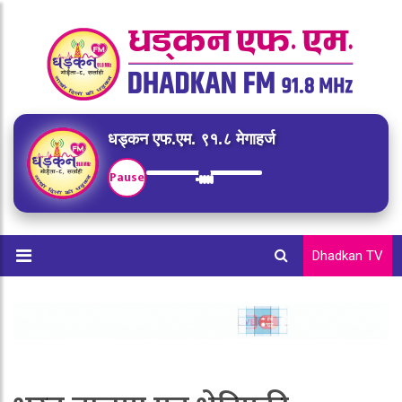
धड्कन एफ.एम. ९१.८ मेगाहर्ज
Pause
Dhadkan TV