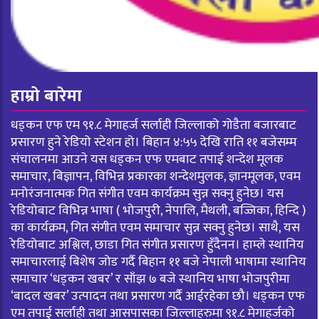
हाम्रो बारेमा
धड्कन एफ एम ९१.८ मेगाहर्ज सर्लाही जिल्लाको गोडैता बजारबाट
प्रसारण हुने रेडियो स्टेशन हो। बिहान ४:५५ देखि राति ११ बजेसम्म
संचालनमा आउने यस धड्कन एफ एमबाट तपाई शन्देश मूलक
समाचार, बिज्ञापन, विभिन्न प्रकारका शन्देशमुलक, ज्ञानमूलक, एवम
मनोरंजनात्मक गित संगीत एवम कार्यक्रम सुन्न सक्नु हुनेछ। यस
रेडियोबाट विभिन्न भाषा ( भोजपुरी, नेपालि, मैथली, बज्जिका, हिन्दि )
का कार्यक्रम, गित संगीत एवम समाचार सुन्न सक्नु हुनेछ। साथै, यस
रेडियोबाट अश्लिल, छाडा गित संगीत प्रसारण हुँदैनन। हाम्ले स्थानिय
समाचारलाई बिशेष जोड गर्दै बिहान ११ बजे नेपाली भाषामा स्थानिय
समाचार ‘धड्कन खबर’ र साँझ ७ बजे स्थानिय भाषा भोजपुरीमा
‘बादल खबर’ उत्पादन तथा प्रसारण गर्दै आईरहेका छौ। धड्कन एफ
एम तपाई सर्लाही तथा आसपासका जिल्लाहरुमा ९१.८ मेगाहर्जको