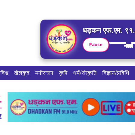
धड्कन एफ.एम. ९१.८
Pause
विश्व
खेलकुद
मनोरन्जन
कृषि
धर्म/संस्कृति
विज्ञान/प्रविधि