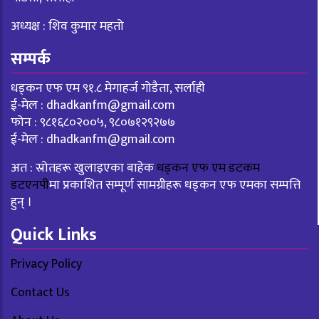
अध्यक्ष : शिव कुमार महतो
सम्पर्क
धड्कन एफ एम ९१.८ मेगाहर्ज गोडैता, सर्लाही
ई-मेल :
dhadkanfm@gmail.com
फोन : ९८१६८०२००५, ९८०७१२९२७७
ई-मेल :
dhadkanfm@gmail.com
अत : स्रोतहरू खुलाइएका बाहेक
धड्कन एफ एम डटकम
डटएनपी
मा प्रकाशित सम्पूर्ण सामग्रीहरू धड्कन एफ एमका सम्पत्ति
हुन् ।
Quick Links
Privacy Policy
Contact Us