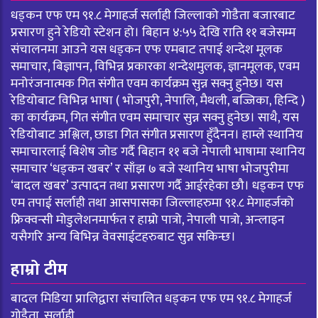
धड्कन एफ एम ९१.८ मेगाहर्ज सर्लाही जिल्लाको गोडैता बजारबाट
प्रसारण हुने रेडियो स्टेशन हो। बिहान ४:५५ देखि राति ११ बजेसम्म
संचालनमा आउने यस धड्कन एफ एमबाट तपाई शन्देश मूलक
समाचार, बिज्ञापन, विभिन्न प्रकारका शन्देशमुलक, ज्ञानमूलक, एवम
मनोरंजनात्मक गित संगीत एवम कार्यक्रम सुन्न सक्नु हुनेछ। यस
रेडियोबाट विभिन्न भाषा ( भोजपुरी, नेपालि, मैथली, बज्जिका, हिन्दि )
का कार्यक्रम, गित संगीत एवम समाचार सुन्न सक्नु हुनेछ। साथै, यस
रेडियोबाट अश्लिल, छाडा गित संगीत प्रसारण हुँदैनन। हाम्ले स्थानिय
समाचारलाई बिशेष जोड गर्दै बिहान ११ बजे नेपाली भाषामा स्थानिय
समाचार ‘धड्कन खबर’ र साँझ ७ बजे स्थानिय भाषा भोजपुरीमा
‘बादल खबर’ उत्पादन तथा प्रसारण गर्दै आईरहेका छौ। धड्कन एफ
एम तपाई सर्लाही तथा आसपासका जिल्लाहरुमा ९१.८ मेगाहर्जको
फ्रिक्वन्सी मोडुलेशनमार्फत र हाम्रो पात्रो, नेपाली पात्रो, अन्लाइन
यसैगरि अन्य बिभिन्न वेवसाईटहरुबाट सुन्न सकिन्छ।
हाम्रो टीम
बादल मिडिया प्रालिद्वारा संचालित धड्कन एफ एम ९१.८ मेगाहर्ज
गोडैता, सर्लाही