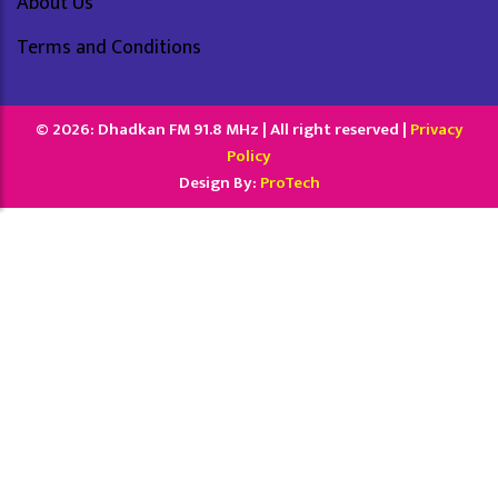
About Us
Terms and Conditions
© 2026: Dhadkan FM 91.8 MHz | All right reserved |
Privacy
Policy
Design By:
ProTech