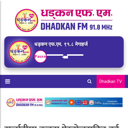
धड्कन एफ.एम. ९१.८ मेगाहर्ज
Pause
Dhadkan TV