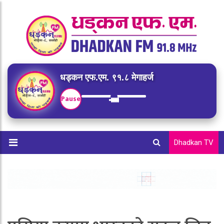
धड्कन एफ.एम. ९१.८ मेगाहर्ज
Pause
Dhadkan TV