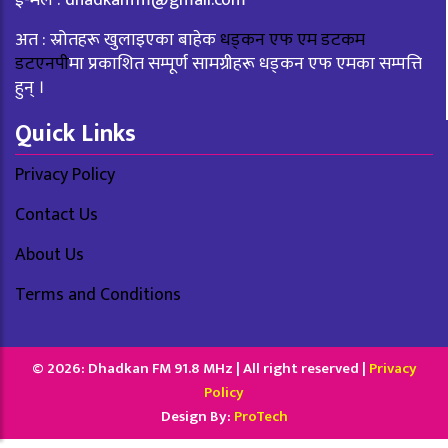
ई-मेल :
dhadkanfm@gmail.com
अत : स्रोतहरू खुलाइएका बाहेक
धड्कन एफ एम डटकम
डटएनपी
मा प्रकाशित सम्पूर्ण सामग्रीहरू धड्कन एफ एमका सम्पत्ति
हुन् ।
Quick Links
Privacy Policy
Contact Us
About Us
Terms and Conditions
© 2026: Dhadkan FM 91.8 MHz | All right reserved |
Privacy
Policy
Design By:
ProTech