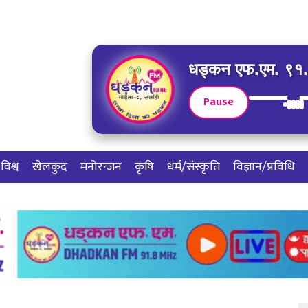
धड्कन एफ.एम. ९१.८
Pause
विश्व
खेलकुद
मनोरन्जन
कृषि
धर्म/संस्कृति
विज्ञान/प्रविधि