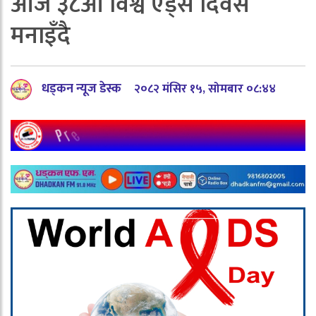
आज ३८औँ विश्व एड्स दिवस
मनाइँदै
धड्कन न्यूज डेस्क
२०८२ मंसिर १५, सोमबार ०८:४४