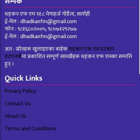
सम्पर्क
धड्कन एफ एम ९१.८ मेगाहर्ज गोडैता, सर्लाही
ई-मेल :
dhadkanfm@gmail.com
फोन : ९८१६८०२००५, ९८०७१२९२७७
ई-मेल :
dhadkanfm@gmail.com
अत : स्रोतहरू खुलाइएका बाहेक
धड्कन एफ एम डटकम
डटएनपी
मा प्रकाशित सम्पूर्ण सामग्रीहरू धड्कन एफ एमका सम्पत्ति
हुन् ।
Quick Links
Privacy Policy
Contact Us
About Us
Terms and Conditions