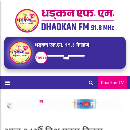
धड्कन एफ.एम. ९१.८ मेगाहर्ज
Pause
Dhadkan TV