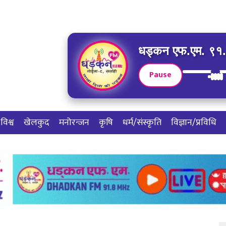
धड्कन एफ.एम. ९१.८
Pause
विश्व
खेलकुद
मनोरन्जन
कृषि
धर्म/संस्कृति
विज्ञान/प्रविधि