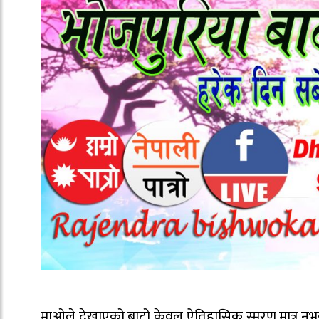
माओले देखाएको बाटो केवल ऐतिहासिक स्मरण मात्र नभई राष्ट