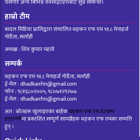
यसैगरि अन्य बिभिन्न वेवसाईटहरुबाट सुन्न सकिन्छ।
हाम्रो टीम
बादल मिडिया प्रालिद्वारा संचालित धड्कन एफ एम ९१.८ मेगाहर्ज
गोडैता, सर्लाही
अध्यक्ष : शिव कुमार महतो
सम्पर्क
धड्कन एफ एम ९१.८ मेगाहर्ज गोडैता, सर्लाही
ई-मेल :
dhadkanfm@gmail.com
फोन : ९८१६८०२००५, ९८०७१२९२७७
ई-मेल :
dhadkanfm@gmail.com
अत : स्रोतहरू खुलाइएका बाहेक
धड्कन एफ एम डटकम
डटएनपी
मा प्रकाशित सम्पूर्ण सामग्रीहरू धड्कन एफ एमका सम्पत्ति
हुन् ।