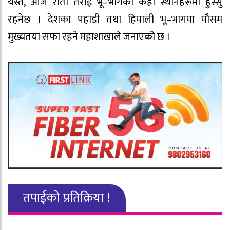
यस्तै, आज राती तराई भू–भागका केही स्थानहरूमा हुस्सु
रहनेछ । देशका पहाडी तथा हिमाली भू‍–भागमा मौसम
मुख्यतया सफा रहने महाशाखाले जनाएको छ ।
तपाईको प्रतिक्रिया !