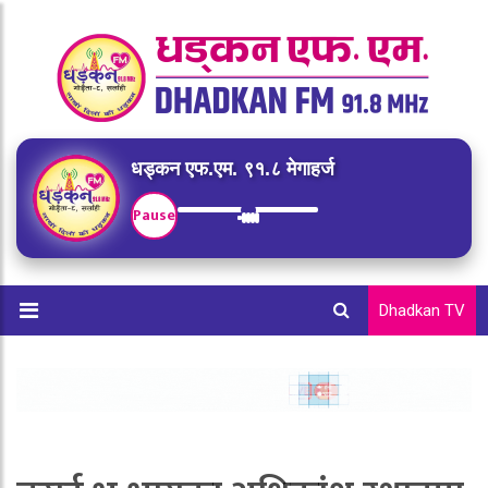
धड्कन एफ.एम. ९१.८ मेगाहर्ज
Pause
Dhadkan TV