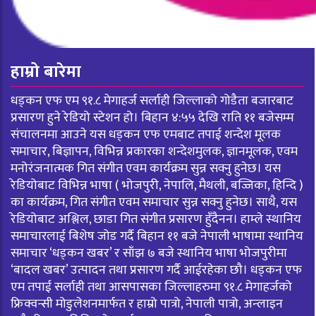
हाम्रो बारेमा
धड्कन एफ एम ९१.८ मेगाहर्ज सर्लाही जिल्लाको गोडैता बजारबाट
प्रसारण हुने रेडियो स्टेशन हो। बिहान ४:५५ देखि राति ११ बजेसम्म
संचालनमा आउने यस धड्कन एफ एमबाट तपाई शन्देश मूलक
समाचार, बिज्ञापन, विभिन्न प्रकारका शन्देशमुलक, ज्ञानमूलक, एवम
मनोरंजनात्मक गित संगीत एवम कार्यक्रम सुन्न सक्नु हुनेछ। यस
रेडियोबाट विभिन्न भाषा ( भोजपुरी, नेपालि, मैथली, बज्जिका, हिन्दि )
का कार्यक्रम, गित संगीत एवम समाचार सुन्न सक्नु हुनेछ। साथै, यस
रेडियोबाट अश्लिल, छाडा गित संगीत प्रसारण हुँदैनन। हाम्ले स्थानिय
समाचारलाई बिशेष जोड गर्दै बिहान ११ बजे नेपाली भाषामा स्थानिय
समाचार ‘धड्कन खबर’ र साँझ ७ बजे स्थानिय भाषा भोजपुरीमा
‘बादल खबर’ उत्पादन तथा प्रसारण गर्दै आईरहेका छौ। धड्कन एफ
एम तपाई सर्लाही तथा आसपासका जिल्लाहरुमा ९१.८ मेगाहर्जको
फ्रिक्वन्सी मोडुलेशनमार्फत र हाम्रो पात्रो, नेपाली पात्रो, अन्लाइन