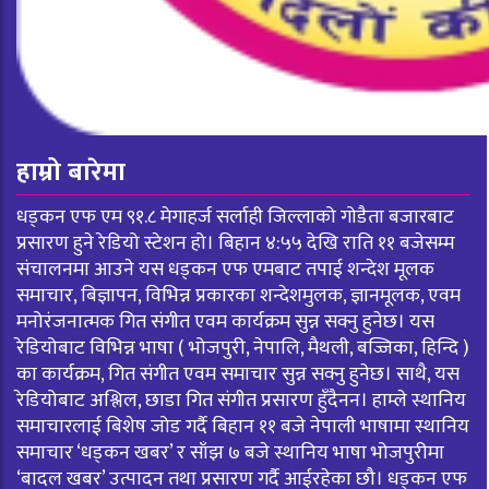
हाम्रो बारेमा
धड्कन एफ एम ९१.८ मेगाहर्ज सर्लाही जिल्लाको गोडैता बजारबाट
प्रसारण हुने रेडियो स्टेशन हो। बिहान ४:५५ देखि राति ११ बजेसम्म
संचालनमा आउने यस धड्कन एफ एमबाट तपाई शन्देश मूलक
समाचार, बिज्ञापन, विभिन्न प्रकारका शन्देशमुलक, ज्ञानमूलक, एवम
मनोरंजनात्मक गित संगीत एवम कार्यक्रम सुन्न सक्नु हुनेछ। यस
रेडियोबाट विभिन्न भाषा ( भोजपुरी, नेपालि, मैथली, बज्जिका, हिन्दि )
का कार्यक्रम, गित संगीत एवम समाचार सुन्न सक्नु हुनेछ। साथै, यस
रेडियोबाट अश्लिल, छाडा गित संगीत प्रसारण हुँदैनन। हाम्ले स्थानिय
समाचारलाई बिशेष जोड गर्दै बिहान ११ बजे नेपाली भाषामा स्थानिय
समाचार ‘धड्कन खबर’ र साँझ ७ बजे स्थानिय भाषा भोजपुरीमा
‘बादल खबर’ उत्पादन तथा प्रसारण गर्दै आईरहेका छौ। धड्कन एफ