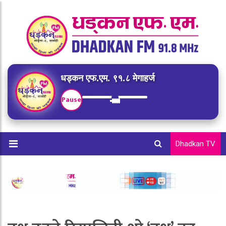
धड्कन एफ.एम. ९१.८ मेगाहर्ज
Pause
Dhadkan TV