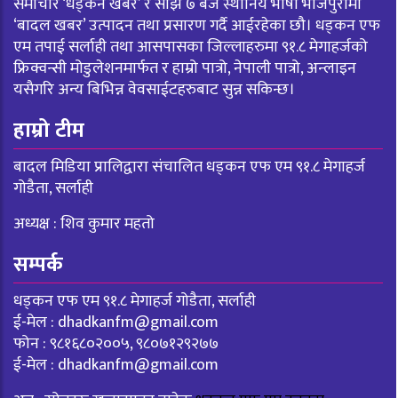
समाचार ‘धड्कन खबर’ र साँझ ७ बजे स्थानिय भाषा भोजपुरीमा
‘बादल खबर’ उत्पादन तथा प्रसारण गर्दै आईरहेका छौ। धड्कन एफ
एम तपाई सर्लाही तथा आसपासका जिल्लाहरुमा ९१.८ मेगाहर्जको
फ्रिक्वन्सी मोडुलेशनमार्फत र हाम्रो पात्रो, नेपाली पात्रो, अन्लाइन
यसैगरि अन्य बिभिन्न वेवसाईटहरुबाट सुन्न सकिन्छ।
हाम्रो टीम
बादल मिडिया प्रालिद्वारा संचालित धड्कन एफ एम ९१.८ मेगाहर्ज
गोडैता, सर्लाही
अध्यक्ष : शिव कुमार महतो
सम्पर्क
धड्कन एफ एम ९१.८ मेगाहर्ज गोडैता, सर्लाही
ई-मेल :
dhadkanfm@gmail.com
फोन : ९८१६८०२००५, ९८०७१२९२७७
ई-मेल :
dhadkanfm@gmail.com