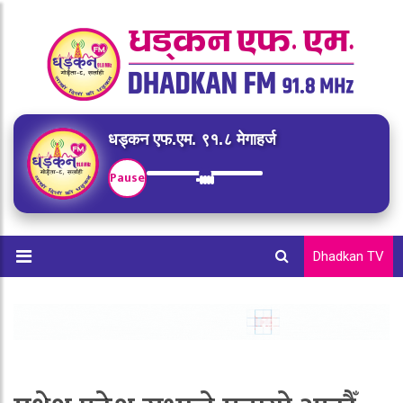
धड्कन एफ.एम. ९१.८ मेगाहर्ज
Pause
Dhadkan TV