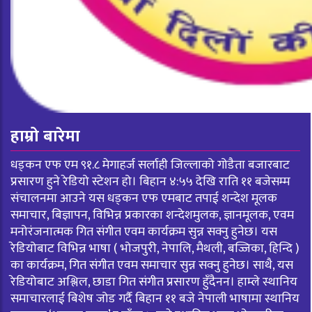
हाम्रो बारेमा
धड्कन एफ एम ९१.८ मेगाहर्ज सर्लाही जिल्लाको गोडैता बजारबाट
प्रसारण हुने रेडियो स्टेशन हो। बिहान ४:५५ देखि राति ११ बजेसम्म
संचालनमा आउने यस धड्कन एफ एमबाट तपाई शन्देश मूलक
समाचार, बिज्ञापन, विभिन्न प्रकारका शन्देशमुलक, ज्ञानमूलक, एवम
मनोरंजनात्मक गित संगीत एवम कार्यक्रम सुन्न सक्नु हुनेछ। यस
रेडियोबाट विभिन्न भाषा ( भोजपुरी, नेपालि, मैथली, बज्जिका, हिन्दि )
का कार्यक्रम, गित संगीत एवम समाचार सुन्न सक्नु हुनेछ। साथै, यस
रेडियोबाट अश्लिल, छाडा गित संगीत प्रसारण हुँदैनन। हाम्ले स्थानिय
समाचारलाई बिशेष जोड गर्दै बिहान ११ बजे नेपाली भाषामा स्थानिय