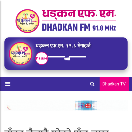
धड्कन एफ.एम. ९१.८ मेगाहर्ज
Pause
Dhadkan TV