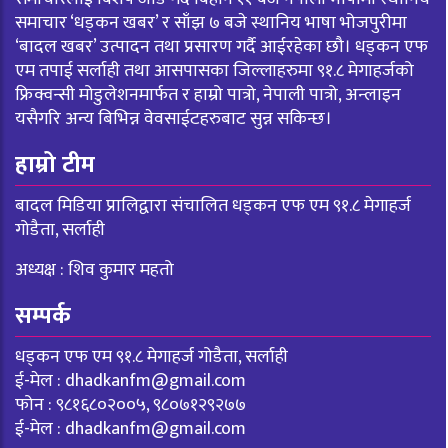
समाचार ‘धड्कन खबर’ र साँझ ७ बजे स्थानिय भाषा भोजपुरीमा
‘बादल खबर’ उत्पादन तथा प्रसारण गर्दै आईरहेका छौ। धड्कन एफ
एम तपाई सर्लाही तथा आसपासका जिल्लाहरुमा ९१.८ मेगाहर्जको
फ्रिक्वन्सी मोडुलेशनमार्फत र हाम्रो पात्रो, नेपाली पात्रो, अन्लाइन
यसैगरि अन्य बिभिन्न वेवसाईटहरुबाट सुन्न सकिन्छ।
हाम्रो टीम
बादल मिडिया प्रालिद्वारा संचालित धड्कन एफ एम ९१.८ मेगाहर्ज
गोडैता, सर्लाही
अध्यक्ष : शिव कुमार महतो
सम्पर्क
धड्कन एफ एम ९१.८ मेगाहर्ज गोडैता, सर्लाही
ई-मेल :
dhadkanfm@gmail.com
फोन : ९८१६८०२००५, ९८०७१२९२७७
ई-मेल :
dhadkanfm@gmail.com