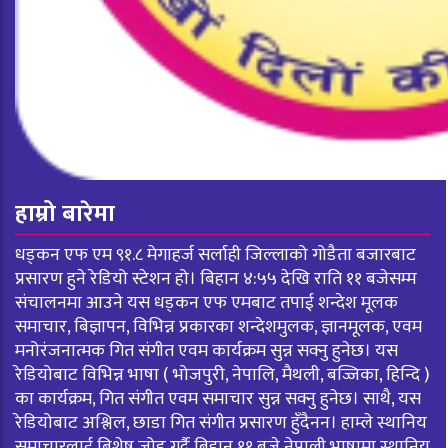
हाम्रो बारेमा
धड्कन एफ एम ९१.८ मेगाहर्ज सर्लाही जिल्लाको गोडैता बजारबाट
प्रसारण हुने रेडियो स्टेशन हो। बिहान ४:५५ देखि राति ११ बजेसम्म
संचालनमा आउने यस धड्कन एफ एमबाट तपाई शन्देश मूलक
समाचार, बिज्ञापन, विभिन्न प्रकारका शन्देशमुलक, ज्ञानमूलक, एवम
मनोरंजनात्मक गित संगीत एवम कार्यक्रम सुन्न सक्नु हुनेछ। यस
रेडियोबाट विभिन्न भाषा ( भोजपुरी, नेपालि, मैथली, बज्जिका, हिन्दि )
का कार्यक्रम, गित संगीत एवम समाचार सुन्न सक्नु हुनेछ। साथै, यस
रेडियोबाट अश्लिल, छाडा गित संगीत प्रसारण हुँदैनन। हाम्ले स्थानिय
समाचारलाई बिशेष जोड गर्दै बिहान ११ बजे नेपाली भाषामा स्थानिय