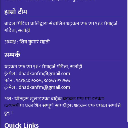
हाम्रो टीम
बादल मिडिया प्रालिद्वारा संचालित धड्कन एफ एम ९१.८ मेगाहर्ज
गोडैता, सर्लाही
अध्यक्ष : शिव कुमार महतो
सम्पर्क
धड्कन एफ एम ९१.८ मेगाहर्ज गोडैता, सर्लाही
ई-मेल :
dhadkanfm@gmail.com
फोन : ९८१६८०२००५, ९८०७१२९२७७
ई-मेल :
dhadkanfm@gmail.com
अत : स्रोतहरू खुलाइएका बाहेक
धड्कन एफ एम डटकम
डटएनपी
मा प्रकाशित सम्पूर्ण सामग्रीहरू धड्कन एफ एमका सम्पत्ति
हुन् ।
Quick Links