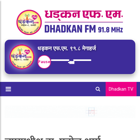
धड्कन एफ.एम. ९१.८ मेगाहर्ज
Pause
Dhadkan TV