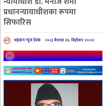
न्यायाधीश डा. मनोज शर्मा
प्रधानन्यायाधीशका रूपमा
सिफारिस
धड्कन न्यूज डेस्क
२०८३ बैशाख २४, बिहीबार २०:०२