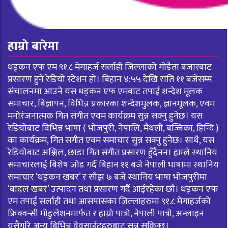
हाम्रो बारेमा
धड्कन एफ एम ९१.८ मेगाहर्ज सर्लाही जिल्लाको गोडैता बजारबाट
प्रसारण हुने रेडियो स्टेशन हो। बिहान ४:५५ देखि राति ११ बजेसम्म
संचालनमा आउने यस धड्कन एफ एमबाट तपाई शन्देश मूलक
समाचार, बिज्ञापन, विभिन्न प्रकारका शन्देशमुलक, ज्ञानमूलक, एवम
मनोरंजनात्मक गित संगीत एवम कार्यक्रम सुन्न सक्नु हुनेछ। यस
रेडियोबाट विभिन्न भाषा ( भोजपुरी, नेपालि, मैथली, बज्जिका, हिन्दि )
का कार्यक्रम, गित संगीत एवम समाचार सुन्न सक्नु हुनेछ। साथै, यस
रेडियोबाट अश्लिल, छाडा गित संगीत प्रसारण हुँदैनन। हाम्ले स्थानिय
समाचारलाई बिशेष जोड गर्दै बिहान ११ बजे नेपाली भाषामा स्थानिय
समाचार ‘धड्कन खबर’ र साँझ ७ बजे स्थानिय भाषा भोजपुरीमा
‘बादल खबर’ उत्पादन तथा प्रसारण गर्दै आईरहेका छौ। धड्कन एफ
एम तपाई सर्लाही तथा आसपासका जिल्लाहरुमा ९१.८ मेगाहर्जको
फ्रिक्वन्सी मोडुलेशनमार्फत र हाम्रो पात्रो, नेपाली पात्रो, अन्लाइन
यसैगरि अन्य बिभिन्न वेवसाईटहरुबाट सुन्न सकिन्छ।