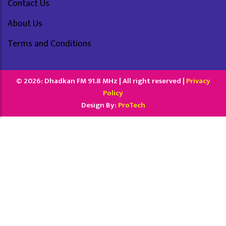
Contact Us
About Us
Terms and Conditions
© 2026: Dhadkan FM 91.8 MHz | All right reserved |
Privacy
Policy
Design By:
ProTech