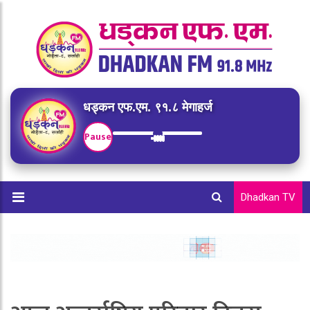
धड्कन एफ.एम. ९१.८ मेगाहर्ज
Pause
Dhadkan TV