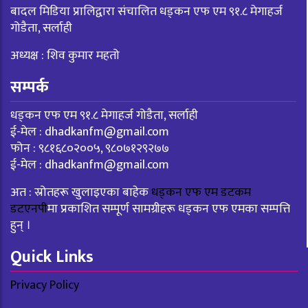
बादल मिडिया प्रालिद्वारा संचालित धड्कन एफ एम ९१.८ मेगाहर्ज
गोडैता, सर्लाही
अध्यक्ष : शिव कुमार महतो
सम्पर्क
धड्कन एफ एम ९१.८ मेगाहर्ज गोडैता, सर्लाही
ई-मेल :
dhadkanfm@gmail.com
फोन : ९८१६८०२००५, ९८०७१२९२७७
ई-मेल :
dhadkanfm@gmail.com
अत : स्रोतहरू खुलाइएका बाहेक
धड्कन एफ एम डटकम
डटएनपी
मा प्रकाशित सम्पूर्ण सामग्रीहरू धड्कन एफ एमका सम्पत्ति
हुन् ।
Quick Links
Privacy Policy