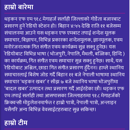
हाम्रो बारेमा
धड्कन एफ एम ९१.८ मेगाहर्ज सर्लाही जिल्लाको गोडैता बजारबाट
प्रसारण हुने रेडियो स्टेशन हो। बिहान ४:५५ देखि राति ११ बजेसम्म
संचालनमा आउने यस धड्कन एफ एमबाट तपाई शन्देश मूलक
समाचार, बिज्ञापन, विभिन्न प्रकारका शन्देशमुलक, ज्ञानमूलक, एवम
मनोरंजनात्मक गित संगीत एवम कार्यक्रम सुन्न सक्नु हुनेछ। यस
रेडियोबाट विभिन्न भाषा ( भोजपुरी, नेपालि, मैथली, बज्जिका, हिन्दि )
का कार्यक्रम, गित संगीत एवम समाचार सुन्न सक्नु हुनेछ। साथै, यस
रेडियोबाट अश्लिल, छाडा गित संगीत प्रसारण हुँदैनन। हाम्ले स्थानिय
समाचारलाई बिशेष जोड गर्दै बिहान ११ बजे नेपाली भाषामा स्थानिय
समाचार ‘धड्कन खबर’ र साँझ ७ बजे स्थानिय भाषा भोजपुरीमा
‘बादल खबर’ उत्पादन तथा प्रसारण गर्दै आईरहेका छौ। धड्कन एफ
एम तपाई सर्लाही तथा आसपासका जिल्लाहरुमा ९१.८ मेगाहर्जको
फ्रिक्वन्सी मोडुलेशनमार्फत र हाम्रो पात्रो, नेपाली पात्रो, अन्लाइन
यसैगरि अन्य बिभिन्न वेवसाईटहरुबाट सुन्न सकिन्छ।
हाम्रो टीम