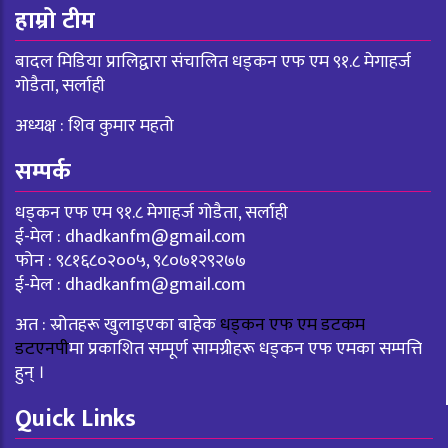
हाम्रो टीम
बादल मिडिया प्रालिद्वारा संचालित धड्कन एफ एम ९१.८ मेगाहर्ज
गोडैता, सर्लाही
अध्यक्ष : शिव कुमार महतो
सम्पर्क
धड्कन एफ एम ९१.८ मेगाहर्ज गोडैता, सर्लाही
ई-मेल :
dhadkanfm@gmail.com
फोन : ९८१६८०२००५, ९८०७१२९२७७
ई-मेल :
dhadkanfm@gmail.com
अत : स्रोतहरू खुलाइएका बाहेक
धड्कन एफ एम डटकम
डटएनपी
मा प्रकाशित सम्पूर्ण सामग्रीहरू धड्कन एफ एमका सम्पत्ति
हुन् ।
Quick Links