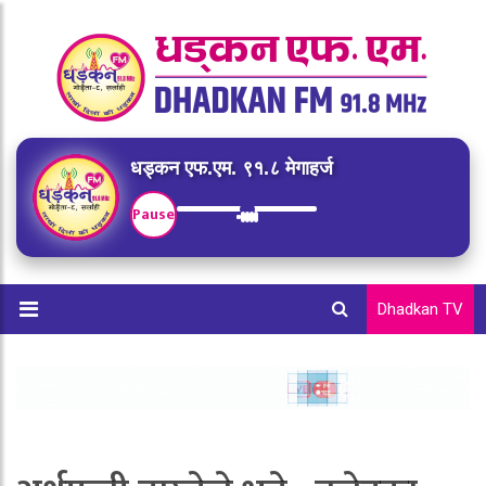
धड्कन एफ.एम. ९१.८ मेगाहर्ज
Pause
Dhadkan TV