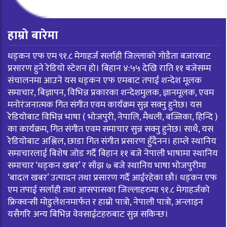
हाम्रो बारेमा
धड्कन एफ एम ९१.८ मेगाहर्ज सर्लाही जिल्लाको गोडैता बजारबाट
प्रसारण हुने रेडियो स्टेशन हो। बिहान ४:५५ देखि राति ११ बजेसम्म
संचालनमा आउने यस धड्कन एफ एमबाट तपाई शन्देश मूलक
समाचार, बिज्ञापन, विभिन्न प्रकारका शन्देशमुलक, ज्ञानमूलक, एवम
मनोरंजनात्मक गित संगीत एवम कार्यक्रम सुन्न सक्नु हुनेछ। यस
रेडियोबाट विभिन्न भाषा ( भोजपुरी, नेपालि, मैथली, बज्जिका, हिन्दि )
का कार्यक्रम, गित संगीत एवम समाचार सुन्न सक्नु हुनेछ। साथै, यस
रेडियोबाट अश्लिल, छाडा गित संगीत प्रसारण हुँदैनन। हाम्ले स्थानिय
समाचारलाई बिशेष जोड गर्दै बिहान ११ बजे नेपाली भाषामा स्थानिय
समाचार ‘धड्कन खबर’ र साँझ ७ बजे स्थानिय भाषा भोजपुरीमा
‘बादल खबर’ उत्पादन तथा प्रसारण गर्दै आईरहेका छौ। धड्कन एफ
एम तपाई सर्लाही तथा आसपासका जिल्लाहरुमा ९१.८ मेगाहर्जको
फ्रिक्वन्सी मोडुलेशनमार्फत र हाम्रो पात्रो, नेपाली पात्रो, अन्लाइन
यसैगरि अन्य बिभिन्न वेवसाईटहरुबाट सुन्न सकिन्छ।