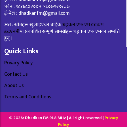
फोन : ९८१६८०२००५, ९८०७१२९२७७
ई-मेल :
dhadkanfm@gmail.com
अत : स्रोतहरू खुलाइएका बाहेक
धड्कन एफ एम डटकम
डटएनपी
मा प्रकाशित सम्पूर्ण सामग्रीहरू धड्कन एफ एमका सम्पत्ति
हुन् ।
Quick Links
Privacy Policy
Contact Us
About Us
Terms and Conditions
© 2026: Dhadkan FM 91.8 MHz | All right reserved |
Privacy
Policy