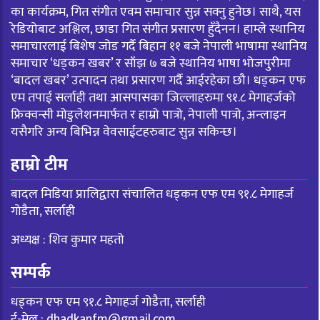
का कार्यक्रम, गित संगीत एवम समाचार सुन्न सक्नु हुनेछ। साथै, यस
रेडियोबाट अश्लिल, छाडा गित संगीत प्रसारण हुँदैनन। हाम्ले स्थानिय
समाचारलाई बिशेष जोड गर्दै बिहान ११ बजे नेपाली भाषामा स्थानिय
समाचार ‘धड्कन खबर’ र साँझ ७ बजे स्थानिय भाषा भोजपुरीमा
‘बादल खबर’ उत्पादन तथा प्रसारण गर्दै आईरहेका छौ। धड्कन एफ
एम तपाई सर्लाही तथा आसपासका जिल्लाहरुमा ९१.८ मेगाहर्जको
फ्रिक्वन्सी मोडुलेशनमार्फत र हाम्रो पात्रो, नेपाली पात्रो, अन्लाइन
यसैगरि अन्य बिभिन्न वेवसाईटहरुबाट सुन्न सकिन्छ।
हाम्रो टीम
बादल मिडिया प्रालिद्वारा संचालित धड्कन एफ एम ९१.८ मेगाहर्ज
गोडैता, सर्लाही
अध्यक्ष : शिव कुमार महतो
सम्पर्क
धड्कन एफ एम ९१.८ मेगाहर्ज गोडैता, सर्लाही
ई-मेल :
dhadkanfm@gmail.com