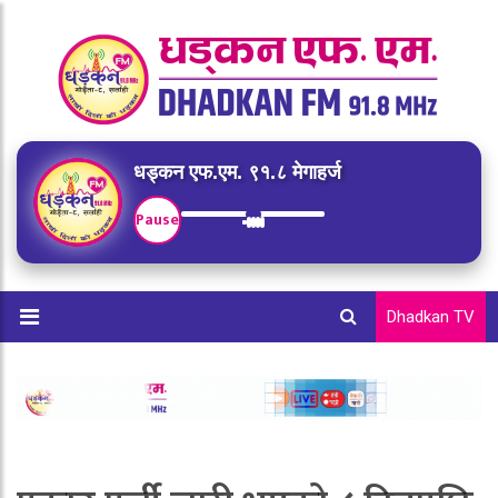
धड्कन एफ.एम. ९१.८ मेगाहर्ज
Pause
Dhadkan TV