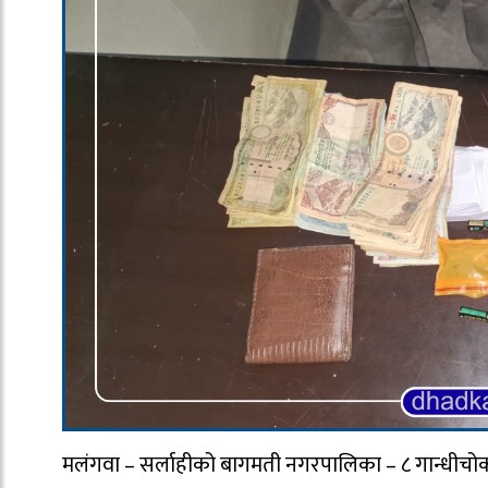
मलंगवा – सर्लाहीको बागमती नगरपालिका – ८ गान्धीचोकब