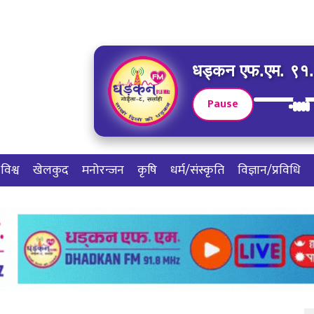
धड्कन एफ.एम. ९१.८
Pause
विश्व
खेलकुद
मनोरन्जन
कृषि
धर्म/संस्कृति
विज्ञान/प्रविधि