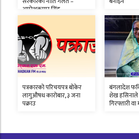
सरकारको नीति गलत –
बनाइने
अमरेशकुमार सिंह
पत्रकारको परिचयपत्र बोकेर
बंगलादेश फर्क
लागुऔषध कारोबार, ३ जना
शेख हसिनाले 
पक्राउ
गिरफ्तारी वा म