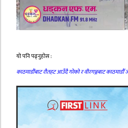
यो पनि पढ्नुहोस :
काठमाडौंबाट रौतहट आउँदै गरेको र वीरगञ्जबाट काठमाडौँ जाँ