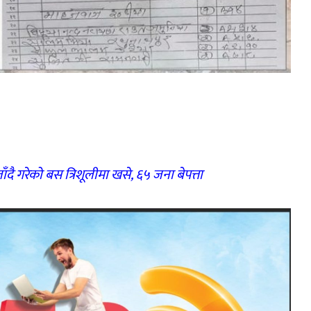
दै गरेको बस त्रिशूलीमा खसे, ६५ जना बेपत्ता