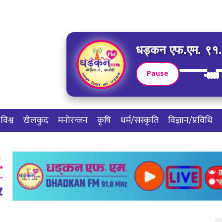
धड्कन एफ.एम. ९१.८
Pause
विश्व
खेलकुद
मनोरन्जन
कृषि
धर्म/संस्कृति
विज्ञान/प्रविधि