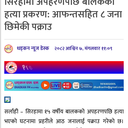
सिरहामा अपहरणपछि बालकको
हत्या प्रकरण: आफन्तसहित ८ जना
छिमेकी पक्राउ
धड्कन न्यूज डेस्क
२०८२ आश्विन ७, मंगलवार ११:०९
सर्लाही – सिरहामा १५ वर्षीय बालकको अपहरणपछि हत्या
भएको घटनामा प्रहरीले आठ जनालाई पक्राउ गरेको छ।