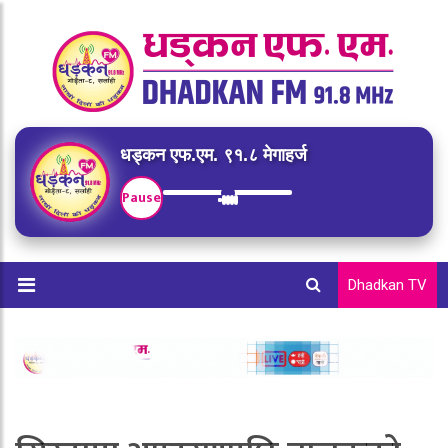
धड्कन एफ.एम. ९१.८ मेगाहर्ज
Pause
Dhadkan TV