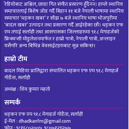
रेडियोबाट अश्लिल, छाडा गित संगीत प्रसारण हुँदैनन। हाम्ले स्थानिय
समाचारलाई बिशेष जोड गर्दै बिहान ११ बजे नेपाली भाषामा स्थानिय
समाचार ‘धड्कन खबर’ र साँझ ७ बजे स्थानिय भाषा भोजपुरीमा
‘बादल खबर’ उत्पादन तथा प्रसारण गर्दै आईरहेका छौ। धड्कन एफ
एम तपाई सर्लाही तथा आसपासका जिल्लाहरुमा ९१.८ मेगाहर्जको
फ्रिक्वन्सी मोडुलेशनमार्फत र हाम्रो पात्रो, नेपाली पात्रो, अन्लाइन
यसैगरि अन्य बिभिन्न वेवसाईटहरुबाट सुन्न सकिन्छ।
हाम्रो टीम
बादल मिडिया प्रालिद्वारा संचालित धड्कन एफ एम ९१.८ मेगाहर्ज
गोडैता, सर्लाही
अध्यक्ष : शिव कुमार महतो
सम्पर्क
धड्कन एफ एम ९१.८ मेगाहर्ज गोडैता, सर्लाही
ई-मेल :
dhadkanfm@gmail.com
फोन : ९८१६८०२००५, ९८०७१२९२७७